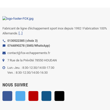
Fabricant de ligne d'échappement sport inox depuis 1992 ! Fabrication 100%
Allemande.
[...]
0130522385 (choix 3)
call
0744890278 (SMS/WhatsApp)
sms
contact@fox-echappements.fr
7 Rue de la Prévôté 78550 HOUDAN
Lun.-Jeu. : 8:30-12:30/14:00-17:30
Ven. : 8:30-12:30/14:00-16:30
NOUS SUIVRE
Facebook
Twitter
YouTube
Instagram
TikTok