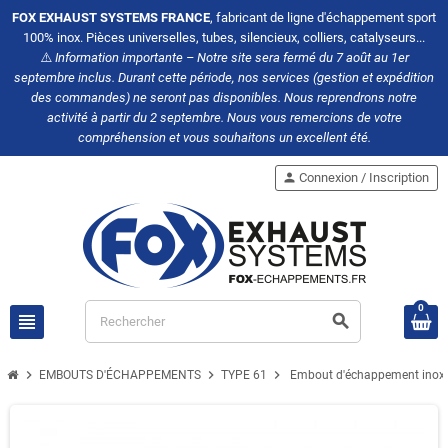
FOX EXHAUST SYSTEMS FRANCE
, fabricant de ligne d'échappement sport
100% inox. Pièces universelles, tubes, silencieux, colliers, catalyseurs...
⚠️
Information importante – Notre site sera fermé du 7 août au 1er
septembre inclus. Durant cette période, nos services (gestion et expédition
des commandes) ne seront pas disponibles. Nous reprendrons notre
activité à partir du 2 septembre. Nous vous remercions de votre
compréhension et vous souhaitons un excellent été.
person
Connexion / Inscription
0
view_headline
search
chevron_right
chevron_right
chevron_right
EMBOUTS D'ÉCHAPPEMENTS
TYPE 61
Embout d'échappement inox