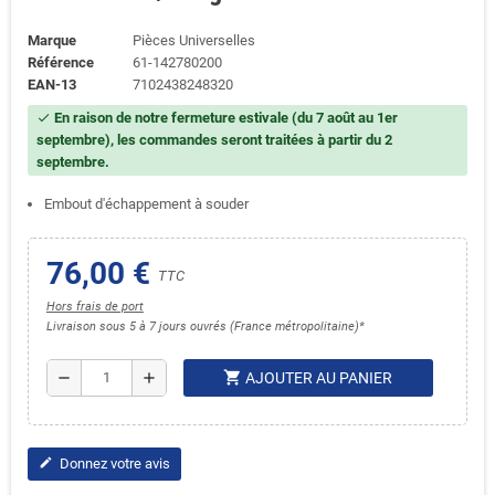
Marque
Pièces Universelles
Référence
61-142780200
EAN-13
7102438248320
En raison de notre fermeture estivale (du 7 août au 1er
check
septembre), les commandes seront traitées à partir du 2
septembre.
Embout d'échappement à souder
76,00 €
TTC
Hors frais de port
Livraison sous 5 à 7 jours ouvrés (France métropolitaine)*
shopping_cart
remove
add
AJOUTER AU PANIER
Donnez votre avis
edit