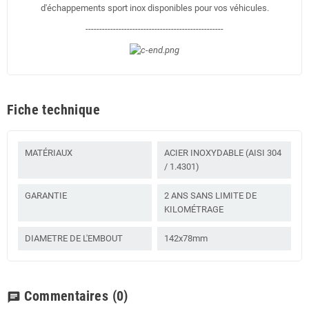
d'échappements sport inox disponibles pour vos véhicules.
--------------------------------------------------
Fiche technique
MATÉRIAUX
ACIER INOXYDABLE (AISI 304
/ 1.4301)
GARANTIE
2 ANS SANS LIMITE DE
KILOMÉTRAGE
DIAMETRE DE L'EMBOUT
142x78mm
Commentaires
(0)
chat