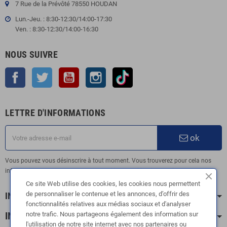
7 Rue de la Prévôté 78550 HOUDAN
Lun.-Jeu. : 8:30-12:30/14:00-17:30
Ven. : 8:30-12:30/14:00-16:30
NOUS SUIVRE
Facebook
Twitter
YouTube
Instagram
TikTok
LETTRE D'INFORMATIONS
ok
Vous pouvez vous désinscrire à tout moment. Vous trouverez pour cela nos
informations de contact dans les conditions d'utilisation du site.
Ce site Web utilise des cookies, les cookies nous permettent
de personnaliser le contenue et les annonces, d’offrir des
INFORMATION
fonctionnalités relatives aux médias sociaux et d'analyser
INFOS PRATIQUES
notre trafic. Nous partageons également des information sur
l'utilisation de notre site internet avec nos partenaires ou