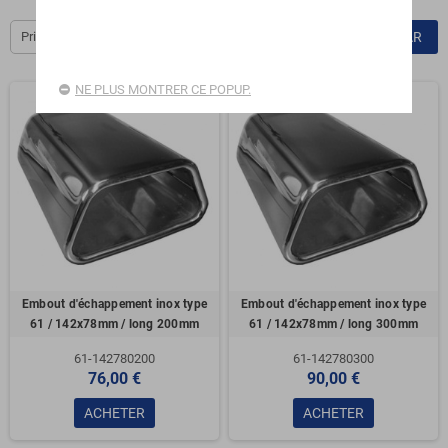
Prix, croissant
FILTRER PAR
NE PLUS MONTRER CE POPUP.
Embout d'échappement inox type
Embout d'échappement inox type
61 / 142x78mm / long 200mm
61 / 142x78mm / long 300mm
61-142780200
61-142780300
76,00 €
90,00 €
ACHETER
ACHETER