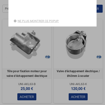
Prix, croissant
FILTRER PAR
NE PLUS MONTRER CE POPUP.
Tôle pour fixation moteur pour
Valve d'échappement électrique /
valve d'échappement électrique
Ø63mm à souder
UNI-AKL63-B
UNI-AKL63-K
25,00 €
120,00 €
ACHETER
ACHETER