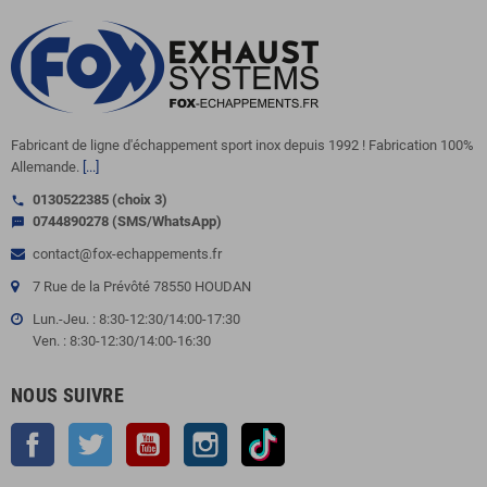
Fabricant de ligne d'échappement sport inox depuis 1992 ! Fabrication 100%
Allemande.
[...]
0130522385 (choix 3)
call
0744890278 (SMS/WhatsApp)
sms
contact@fox-echappements.fr
7 Rue de la Prévôté 78550 HOUDAN
Lun.-Jeu. : 8:30-12:30/14:00-17:30
Ven. : 8:30-12:30/14:00-16:30
NOUS SUIVRE
Facebook
Twitter
YouTube
Instagram
TikTok