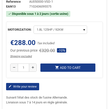
Reference
AU050000-VSD-1
EAN13
7102436095575
Disponible sous 1 à 2 jours (sortie usine)
check
MOTORIZATION:
€288.00
Tax included
€320.00
Our previous price
-10%
Shipping excluded
shopping_cart
remove
add
ADD TO CART
Write your review
edit
Suivant l'état des stock de l'usine Allemande.
Livraison sous 7 à 14 jours en règle générale.