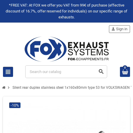
*FREE VAT: At FOX we offer you VAT from 99€ of purchase (effective
discount of 16.7%, offer reserved for individuals) on our specific range of
exhausts.
person
Sign in
0
view_headline
search
chevron_right
Silent rear duplex stainless steel 1x160x80mm type 53 for VOLKSWAGEN
-10%