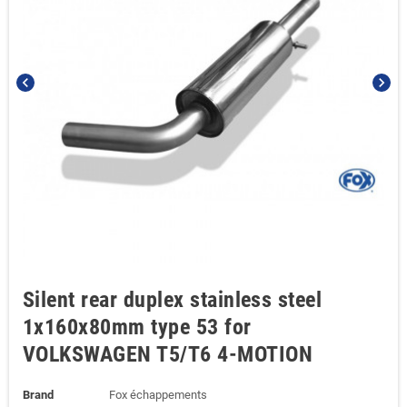
chevron_left
chevron_right
Silent rear duplex stainless steel
1x160x80mm type 53 for
VOLKSWAGEN T5/T6 4-MOTION
Brand
Fox échappements