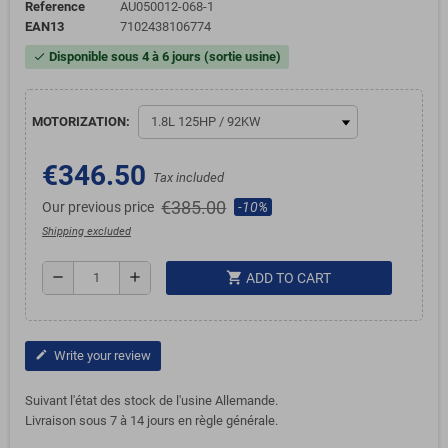
Reference
AU050012-068-1
EAN13
7102438106774
Disponible sous 4 à 6 jours (sortie usine)
check
MOTORIZATION:
€346.50
Tax included
€385.00
Our previous price
-10%
Shipping excluded
shopping_cart
remove
add
ADD TO CART
Write your review
edit
Suivant l'état des stock de l'usine Allemande.
Livraison sous 7 à 14 jours en règle générale.