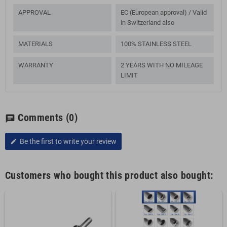
APPROVAL
EC (European approval) / Valid
in Switzerland also
MATERIALS
100% STAINLESS STEEL
WARRANTY
2 YEARS WITH NO MILEAGE
LIMIT
Comments
(0)
chat
Be the first to write your review
edit
Customers who bought this product also bought: