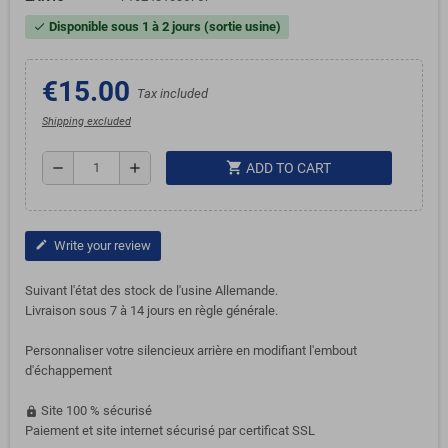
Disponible sous 1 à 2 jours (sortie usine)
check
€15.00
Tax included
Shipping excluded
shopping_cart
remove
add
ADD TO CART
Write your review
edit
Suivant l'état des stock de l'usine Allemande.
Livraison sous 7 à 14 jours en règle générale.
Personnaliser votre silencieux arrière en modifiant l'embout
d'échappement
Site 100 % sécurisé
https
Paiement et site internet sécurisé par certificat SSL