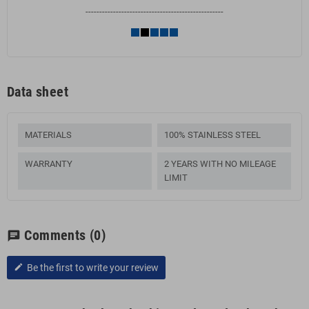
--------------------------------------------------
Data sheet
MATERIALS
100% STAINLESS STEEL
WARRANTY
2 YEARS WITH NO MILEAGE
LIMIT
Comments
(0)
chat
Be the first to write your review
edit