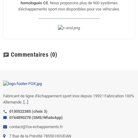
homologués CE
. Nous proposons plus de 900 systèmes
d'échappements sport inox disponibles pour vos véhicules.
--------------------------------------------------
Commentaires
(0)
chat
Fabricant de ligne d'échappement sport inox depuis 1992 ! Fabrication 100%
Allemande.
[...]
0130522385 (choix 3)
call
0744890278 (SMS/WhatsApp)
sms
contact@fox-echappements.fr
7 Rue de la Prévôté 78550 HOUDAN