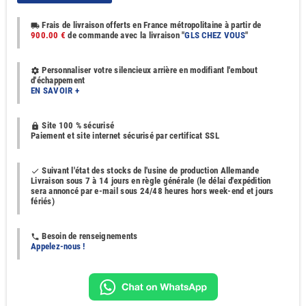
Frais de livraison offerts en France métropolitaine à partir de
local_shipping
900.00 €
de commande avec la livraison "
GLS CHEZ VOUS
"
Personnaliser votre silencieux arrière en modifiant l'embout
settings
d'échappement
EN SAVOIR +
Site 100 % sécurisé
https
Paiement et site internet sécurisé par certificat SSL
Suivant l'état des stocks de l'usine de production Allemande
done
Livraison sous 7 à 14 jours en règle générale (le délai d'expédition
sera annoncé par e-mail sous 24/48 heures hors week-end et jours
fériés)
Besoin de renseignements
phone
Appelez-nous !