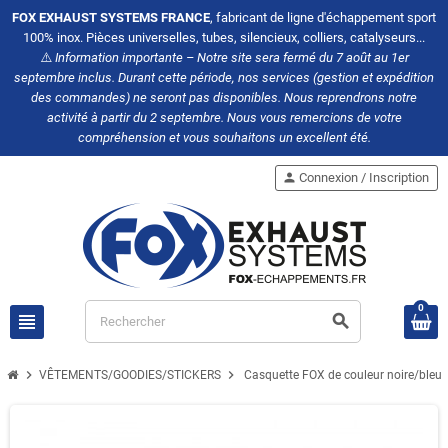
FOX EXHAUST SYSTEMS FRANCE
, fabricant de ligne d'échappement sport
100% inox. Pièces universelles, tubes, silencieux, colliers, catalyseurs...
⚠️
Information importante – Notre site sera fermé du 7 août au 1er
septembre inclus. Durant cette période, nos services (gestion et expédition
des commandes) ne seront pas disponibles. Nous reprendrons notre
activité à partir du 2 septembre. Nous vous remercions de votre
compréhension et vous souhaitons un excellent été.
person
Connexion / Inscription
0
view_headline
search
chevron_right
chevron_right
VÊTEMENTS/GOODIES/STICKERS
Casquette FOX de couleur noire/bleu 