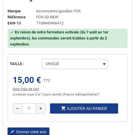
Marque
Accessoires/goodies FOX
Référence
FOX-02-NEW
EAN-13
7108445466412
En raison de notre fermeture estivale (du 7 août au 1er
check
septembre), les commandes seront traitées à partir du 2
septembre.
TAILLE :
15,00 €
TTC
Hors frais de port
Livraison sous 5 à 7 jours ouvrés (France métropolitaine)*
shopping_cart
remove
add
AJOUTER AU PANIER
Donnez votre avis
edit