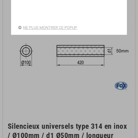
NE PLUS MONTRER CE POPUP.
Silencieux universels type 314 en inox
/ Ø100mm / d1 Ø50mm / longueur