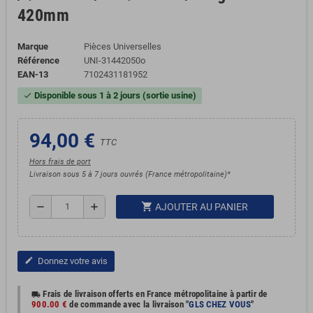
420mm
Marque
Pièces Universelles
Référence
UNI-31442050o
EAN-13
7102431181952
Disponible sous 1 à 2 jours (sortie usine)
check
94,00 €
TTC
Hors frais de port
Livraison sous 5 à 7 jours ouvrés (France métropolitaine)*
shopping_cart
remove
add
AJOUTER AU PANIER
Donnez votre avis
edit
Frais de livraison offerts en France métropolitaine à partir de
local_shipping
900.00 €
de commande avec la livraison "
GLS CHEZ VOUS
"