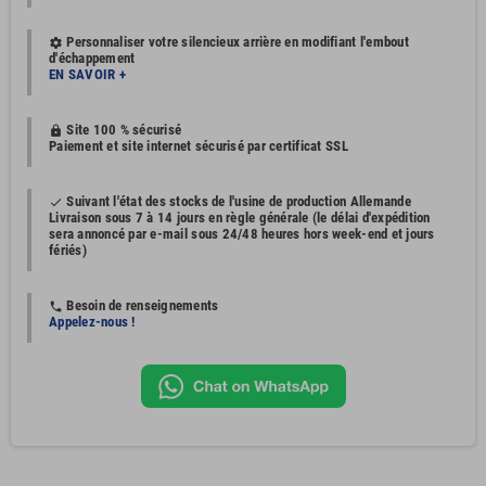
Personnaliser votre silencieux arrière en modifiant l'embout
settings
d'échappement
EN SAVOIR +
Site 100 % sécurisé
https
Paiement et site internet sécurisé par certificat SSL
Suivant l'état des stocks de l'usine de production Allemande
done
Livraison sous 7 à 14 jours en règle générale (le délai d'expédition
sera annoncé par e-mail sous 24/48 heures hors week-end et jours
fériés)
Besoin de renseignements
phone
Appelez-nous !