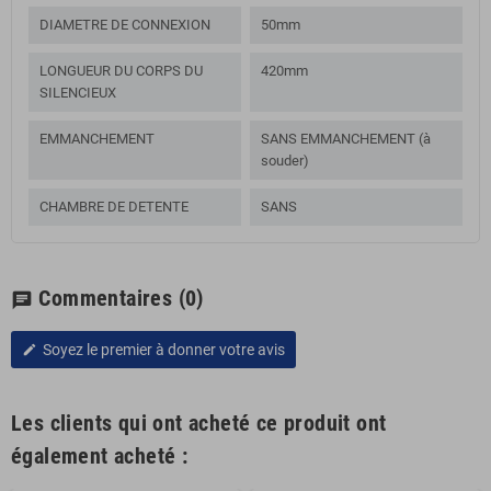
DIAMETRE DE CONNEXION
50mm
LONGUEUR DU CORPS DU
420mm
SILENCIEUX
EMMANCHEMENT
SANS EMMANCHEMENT (à
souder)
CHAMBRE DE DETENTE
SANS
Commentaires
(0)
chat
Soyez le premier à donner votre avis
edit
Les clients qui ont acheté ce produit ont
également acheté :