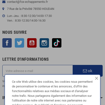
contact@fox-echappements.fr
7 Rue de la Prévôté 78550 HOUDAN
Lun.-Jeu. : 8:30-12:30/14:00-17:30
Ven. : 8:30-12:30/14:00-16:30
NOUS SUIVRE
Facebook
Twitter
YouTube
Instagram
TikTok
LETTRE D'INFORMATIONS
ok
Vous pouvez vous désinscrire à tout moment. Vous trouverez pour cela nos
Ce site Web utilise des cookies, les cookies nous permettent
informations de contact dans les conditions d'utilisation du site.
de personnaliser le contenue et les annonces, d’offrir des
fonctionnalités relatives aux médias sociaux et d'analyser
notre trafic. Nous partageons également des information sur
INFORMATION
l'utilisation de notre site internet avec nos partenaires ou