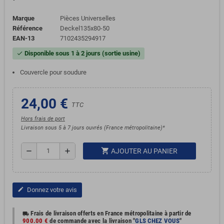
Marque
Pièces Universelles
Référence
Deckel135x80-50
EAN-13
7102435294917
Disponible sous 1 à 2 jours (sortie usine)
check
Couvercle pour soudure
24,00 €
TTC
Hors frais de port
Livraison sous 5 à 7 jours ouvrés (France métropolitaine)*
shopping_cart
remove
add
AJOUTER AU PANIER
Donnez votre avis
edit
Frais de livraison offerts en France métropolitaine à partir de
local_shipping
900.00 €
de commande avec la livraison "
GLS CHEZ VOUS
"