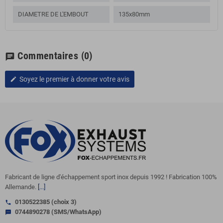
DIAMETRE DE L'EMBOUT
135x80mm
Commentaires
(0)
chat
Soyez le premier à donner votre avis
edit
Fabricant de ligne d'échappement sport inox depuis 1992 ! Fabrication 100%
Allemande.
[...]
0130522385 (choix 3)
call
0744890278 (SMS/WhatsApp)
sms