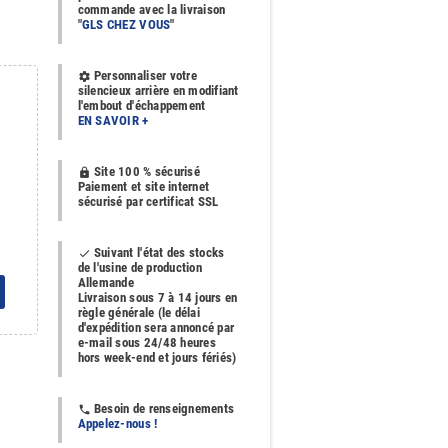
commande avec la livraison
"
GLS CHEZ VOUS
"
Personnaliser votre
settings
silencieux arrière en modifiant
l'embout d'échappement
EN SAVOIR +
Site 100 % sécurisé
https
Paiement et site internet
sécurisé par certificat SSL
Suivant l'état des stocks
done
de l'usine de production
Allemande
Livraison sous 7 à 14 jours en
règle générale (le délai
d'expédition sera annoncé par
e-mail sous 24/48 heures
hors week-end et jours fériés)
Besoin de renseignements
phone
Appelez-nous !