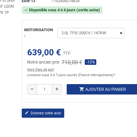
EAN-13
7102436214624
Disponible sous 4 à 6 jours (sortie usine)
check
MOTORISATION
:
639,00 €
TTC
710,00 €
Notre ancien prix
-10%
Hors frais de port
Livraison sous 5 à 7 jours ouvrés (France métropolitaine)*
shopping_cart
remove
add
AJOUTER AU PANIER
Donnez votre avis
edit