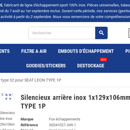
E
, fabricant de ligne d'échappement sport 100% inox. Pièces universelles, tubes, 
rmé du 7 août au 1er septembre inclus. Durant cette période, nos services (gest
 activité à partir du 2 septembre. Nous vous remercions de votre compréhension 
search
ENTS
FILTRE A AIR
EMBOUTS D'ÉCHAPPEMENT
PI
NEW
GOODIES/STICKERS
DESTOCKAGE
m type 32 pour SEAT LEON TYPE 1P
zoom_out_map
Silencieux arrière inox 1x129x106m
TYPE 1P
Marque
Fox échappements
Référence
SE041027-349-1