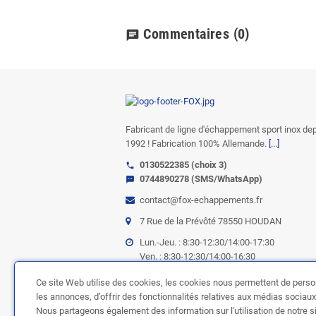
Commentaires
(0)
chat
Fabricant de ligne d'échappement sport inox de
1992 ! Fabrication 100% Allemande.
[...]
0130522385 (choix 3)
call
0744890278 (SMS/WhatsApp)
sms
contact@fox-echappements.fr
7 Rue de la Prévôté 78550 HOUDAN
Lun.-Jeu. : 8:30-12:30/14:00-17:30
Ven. : 8:30-12:30/14:00-16:30
Ce site Web utilise des cookies, les cookies nous permettent de perso
NOUS SUIVRE
les annonces, d’offrir des fonctionnalités relatives aux médias sociaux e
Nous partageons également des information sur l'utilisation de notre s