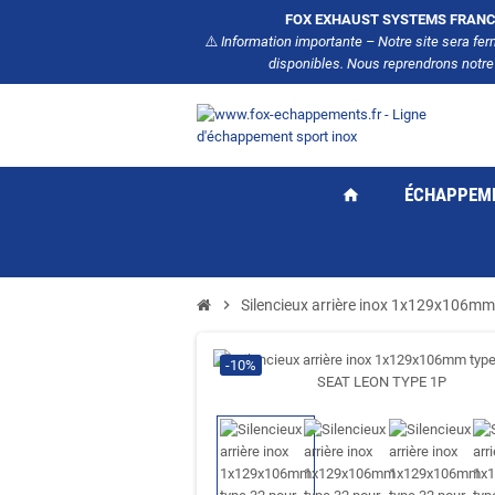
FOX EXHAUST SYSTEMS FRANC
⚠️
Information importante – Notre site sera fe
disponibles. Nous reprendrons notre
ÉCHAPPEM
home
chevron_right
Silencieux arrière inox 1x129x106m
-10%