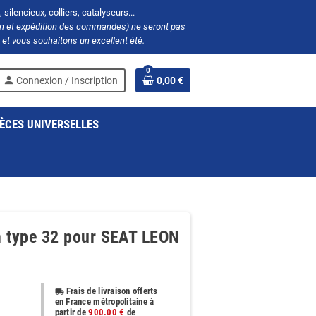
silencieux, colliers, catalyseurs...
ion et expédition des commandes) ne seront pas
et vous souhaitons un excellent été.
0
person
Connexion / Inscription
0,00 €
ÈCES UNIVERSELLES
m type 32 pour SEAT LEON
Frais de livraison offerts
local_shipping
en France métropolitaine à
partir de
900.00 €
de