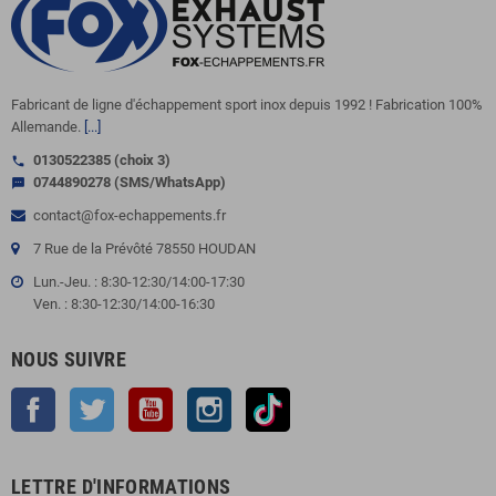
Fabricant de ligne d'échappement sport inox depuis 1992 ! Fabrication 100%
Allemande.
[...]
0130522385 (choix 3)
call
0744890278 (SMS/WhatsApp)
sms
contact@fox-echappements.fr
7 Rue de la Prévôté 78550 HOUDAN
Lun.-Jeu. : 8:30-12:30/14:00-17:30
Ven. : 8:30-12:30/14:00-16:30
NOUS SUIVRE
Facebook
Twitter
YouTube
Instagram
TikTok
LETTRE D'INFORMATIONS