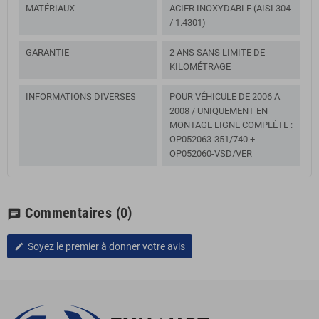
MATÉRIAUX
ACIER INOXYDABLE (AISI 304
/ 1.4301)
GARANTIE
2 ANS SANS LIMITE DE
KILOMÉTRAGE
INFORMATIONS DIVERSES
POUR VÉHICULE DE 2006 A
2008 / UNIQUEMENT EN
MONTAGE LIGNE COMPLÈTE :
OP052063-351/740 +
OP052060-VSD/VER
Commentaires
(0)
chat
Soyez le premier à donner votre avis
edit