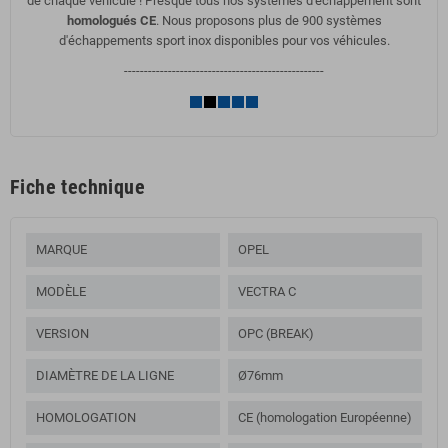
de chaque véhicule ! Presque tous nos systèmes d'échappement sont
homologués CE
. Nous proposons plus de 900 systèmes
d'échappements sport inox disponibles pour vos véhicules.
--------------------------------------------------
Fiche technique
MARQUE
OPEL
MODÈLE
VECTRA C
VERSION
OPC (BREAK)
DIAMÈTRE DE LA LIGNE
Ø76mm
HOMOLOGATION
CE (homologation Européenne)