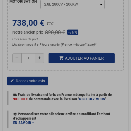
MOTORISATION
:
738,00 €
TTC
820,00 €
Notre ancien prix
-10%
Hors frais de port
Livraison sous 5 à 7 jours ouvrés (France métropolitaine)*
shopping_cart
remove
add
AJOUTER AU PANIER
Donnez votre avis
edit
Frais de livraison offerts en France métropolitaine à partir de
local_shipping
900.00 €
de commande avec la livraison "
GLS CHEZ VOUS
"
Personnaliser votre silencieux arrière en modifiant l'embout
settings
d'échappement
EN SAVOIR +