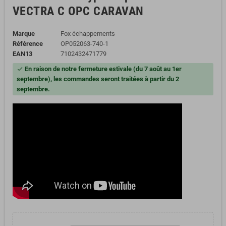
VECTRA C OPC CARAVAN
Marque
Fox échappements
Référence
OP052063-740-1
EAN13
7102432471779
En raison de notre fermeture estivale (du 7 août au 1er
check
septembre), les commandes seront traitées à partir du 2
septembre.