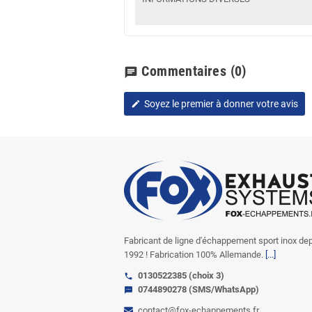
Commentaires
(0)
chat
Soyez le premier à donner votre avis
edit
Fabricant de ligne d'échappement sport inox de
1992 ! Fabrication 100% Allemande.
[...]
0130522385 (choix 3)
call
0744890278 (SMS/WhatsApp)
sms
contact@fox-echappements.fr