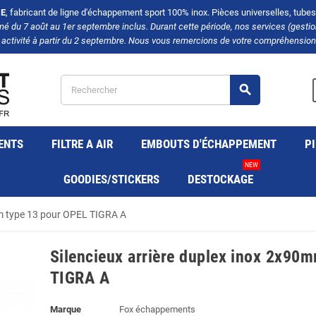
E
, fabricant de ligne d'échappement sport 100% inox. Pièces universelles, tubes, 
rmé du 7 août au 1er septembre inclus. Durant cette période, nos services (gest
 activité à partir du 2 septembre. Nous vous remercions de votre compréhension 
search
ENTS
FILTRE A AIR
EMBOUTS D'ÉCHAPPEMENT
PI
NEW
GOODIES/STICKERS
DESTOCKAGE
mm type 13 pour OPEL TIGRA A
Silencieux arrière duplex inox 2x90
TIGRA A
Marque
Fox échappements