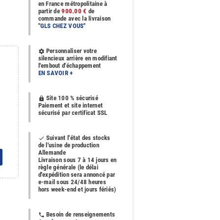
en France métropolitaine à
partir de
900.00 €
de
commande avec la livraison
"
GLS CHEZ VOUS
"
Personnaliser votre
settings
silencieux arrière en modifiant
l'embout d'échappement
EN SAVOIR +
Site 100 % sécurisé
https
Paiement et site internet
sécurisé par certificat SSL
Suivant l'état des stocks
done
de l'usine de production
Allemande
Livraison sous 7 à 14 jours en
règle générale (le délai
d'expédition sera annoncé par
e-mail sous 24/48 heures
hors week-end et jours fériés)
Besoin de renseignements
phone