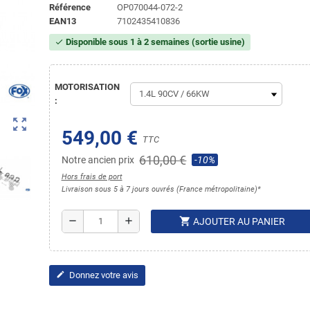
Référence
OP070044-072-2
EAN13
7102435410836
Disponible sous 1 à 2 semaines (sortie usine)
check
MOTORISATION
:
zoom_out_map
549,00 €
TTC
610,00 €
Notre ancien prix
-10%
Hors frais de port
Livraison sous 5 à 7 jours ouvrés (France métropolitaine)*
shopping_cart
remove
add
AJOUTER AU PANIER
Donnez votre avis
edit