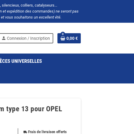
silencieux, colliers, catalyseurs...
ion et expédition des commandes) ne seront pas
et vous souhaitons un excellent été.
0
person
Connexion / Inscription
0,00 €
ÈCES UNIVERSELLES
mm type 13 pour OPEL
Frais de livraison offerts
local_shipping