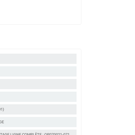
01)
GE
AGE LIGNE COMPLÈTE : OP070021-071