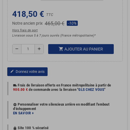
418,50 €
TTC
465,00 €
Notre ancien prix
-10%
Hors frais de port
Livraison sous 5 à 7 jours ouvrés (France métropolitaine)*
shopping_cart
remove
add
AJOUTER AU PANIER
Donnez votre avis
edit
Frais de livraison offerts en France métropolitaine à partir de
local_shipping
900.00 €
de commande avec la livraison "
GLS CHEZ VOUS
"
Personnaliser votre silencieux arrière en modifiant l'embout
settings
d'échappement
EN SAVOIR +
Site 100 % sécurisé
https