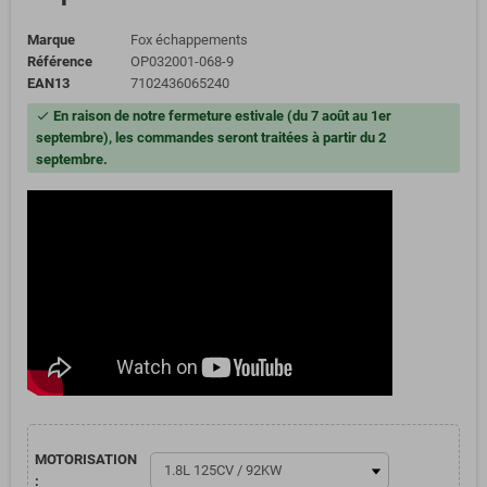
Marque
Fox échappements
Référence
OP032001-068-9
EAN13
7102436065240
En raison de notre fermeture estivale (du 7 août au 1er
check
septembre), les commandes seront traitées à partir du 2
septembre.
MOTORISATION
: