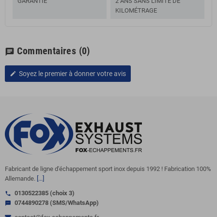
GARANTIE
2 ANS SANS LIMITE DE
KILOMÉTRAGE
Commentaires
(0)
chat
Soyez le premier à donner votre avis
edit
Fabricant de ligne d'échappement sport inox depuis 1992 ! Fabrication 100%
Allemande.
[...]
0130522385 (choix 3)
call
0744890278 (SMS/WhatsApp)
sms