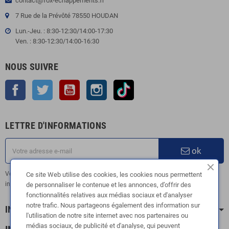
contact@fox-echappements.fr
7 Rue de la Prévôté 78550 HOUDAN
Lun.-Jeu. : 8:30-12:30/14:00-17:30
Ven. : 8:30-12:30/14:00-16:30
NOUS SUIVRE
Facebook
Twitter
YouTube
Instagram
TikTok
LETTRE D'INFORMATIONS
ok
Vous pouvez vous désinscrire à tout moment. Vous trouverez pour cela nos
Ce site Web utilise des cookies, les cookies nous permettent
informations de contact dans les conditions d'utilisation du site.
de personnaliser le contenue et les annonces, d’offrir des
fonctionnalités relatives aux médias sociaux et d'analyser
notre trafic. Nous partageons également des information sur
INFORMATION
l'utilisation de notre site internet avec nos partenaires ou
médias sociaux, de publicité et d'analyse, qui peuvent