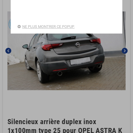
NE PLUS MONTRER CE POPUP.
chevron_left
chevron_right
Silencieux arrière duplex inox
1x100mm type 25 pour OPEL ASTRA K