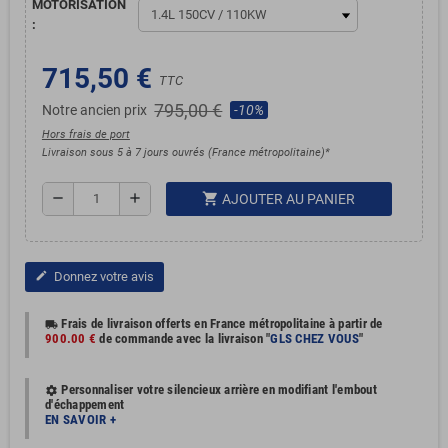
MOTORISATION
:
715,50 €
TTC
795,00 €
Notre ancien prix
-10%
Hors frais de port
Livraison sous 5 à 7 jours ouvrés (France métropolitaine)*
shopping_cart
remove
add
AJOUTER AU PANIER
Donnez votre avis
edit
Frais de livraison offerts en France métropolitaine à partir de
local_shipping
900.00 €
de commande avec la livraison "
GLS CHEZ VOUS
"
Personnaliser votre silencieux arrière en modifiant l'embout
settings
d'échappement
EN SAVOIR +