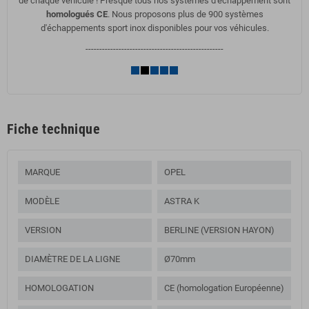
de chaque véhicule ! Presque tous nos systèmes d'échappement sont
homologués CE
. Nous proposons plus de 900 systèmes
d'échappements sport inox disponibles pour vos véhicules.
--------------------------------------------------
Fiche technique
MARQUE
OPEL
MODÈLE
ASTRA K
VERSION
BERLINE (VERSION HAYON)
DIAMÈTRE DE LA LIGNE
Ø70mm
HOMOLOGATION
CE (homologation Européenne)