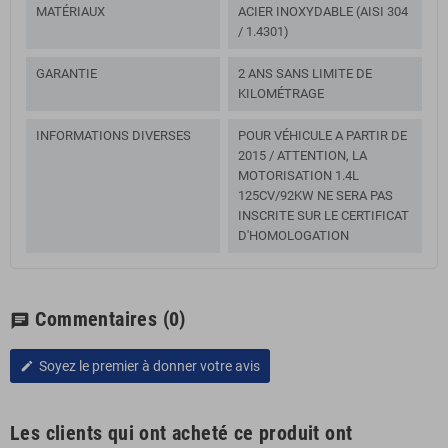
MATÉRIAUX
ACIER INOXYDABLE (AISI 304
/ 1.4301)
GARANTIE
2 ANS SANS LIMITE DE
KILOMÉTRAGE
INFORMATIONS DIVERSES
POUR VÉHICULE A PARTIR DE
2015 / ATTENTION, LA
MOTORISATION 1.4L
125CV/92KW NE SERA PAS
INSCRITE SUR LE CERTIFICAT
D'HOMOLOGATION
Commentaires
(0)
chat
Soyez le premier à donner votre avis
edit
Les clients qui ont acheté ce produit ont