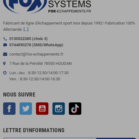
Fabricant de ligne d'échappement sport inox depuis 1992 ! Fabrication 100%
Allemande.
[...]
0130522385 (choix 3)
call
0744890278 (SMS/WhatsApp)
sms
contact@fox-echappements.fr
7 Rue de la Prévôté 78550 HOUDAN
Lun.-Jeu. : 8:30-12:30/14:00-17:30
Ven. : 8:30-12:30/14:00-16:30
NOUS SUIVRE
Facebook
Twitter
YouTube
Instagram
TikTok
LETTRE D'INFORMATIONS