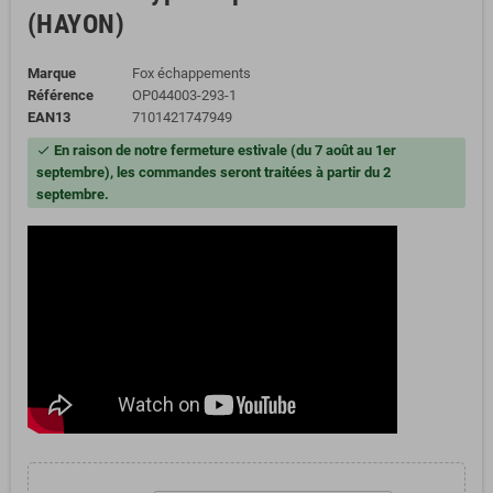
(HAYON)
Marque
Fox échappements
Référence
OP044003-293-1
EAN13
7101421747949
En raison de notre fermeture estivale (du 7 août au 1er
check
septembre), les commandes seront traitées à partir du 2
septembre.