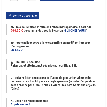
Donnez votre avis
edit
Frais de livraison offerts en France métropolitaine à partir de
local_shipping
900.00 €
de commande avec la livraison "
GLS CHEZ VOUS
"
Personnaliser votre silencieux arrière en modifiant l'embout
settings
d'échappement
EN SAVOIR +
Site 100 % sécurisé
https
Paiement et site internet sécurisé par certificat SSL
Suivant l'état des stocks de l'usine de production Allemande
done
Livraison sous 7 à 14 jours en règle générale (le délai d'expédition
sera annoncé par e-mail sous 24/48 heures hors week-end et jours
fériés)
Besoin de renseignements
phone
Appelez-nous !