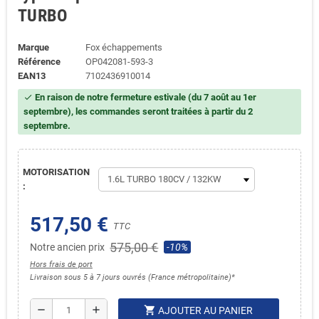
TURBO
Marque
Fox échappements
Référence
OP042081-593-3
EAN13
7102436910014
En raison de notre fermeture estivale (du 7 août au 1er
check
septembre), les commandes seront traitées à partir du 2
septembre.
MOTORISATION
:
517,50 €
TTC
575,00 €
Notre ancien prix
-10%
Hors frais de port
Livraison sous 5 à 7 jours ouvrés (France métropolitaine)*
shopping_cart
remove
add
AJOUTER AU PANIER