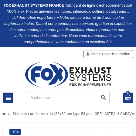
FOX EXHAUST SYSTEMS FRANCE
, fabricant de ligne d'échappement sport
100% inox. Pièces universelles, tubes, silencieux, colliers, catalyseurs...
⚠️
Information importante – Notre site sera fermé du 7 août au 1er
septembre inclus. Durant cette période, nos services (gestion et expédition
des commandes) ne seront pas disponibles. Nous reprendrons notre
activité à partir du 2 septembre. Nous vous remercions de votre
compréhension et vous souhaitons un excellent été.
person
Connexion / Inscription
0
view_headline
search
chevron_right
Silencieux arrière inox 1x135x80mm type 53 pour OPEL ASTRA H CARAV
-10%