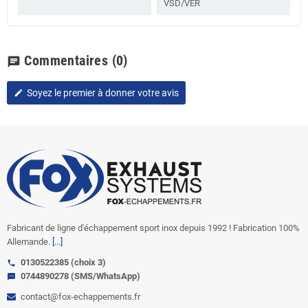
VSD/VER
Commentaires
(0)
chat
Soyez le premier à donner votre avis
edit
Fabricant de ligne d'échappement sport inox depuis 1992 ! Fabrication 100%
Allemande.
[...]
0130522385 (choix 3)
call
0744890278 (SMS/WhatsApp)
sms
contact@fox-echappements.fr