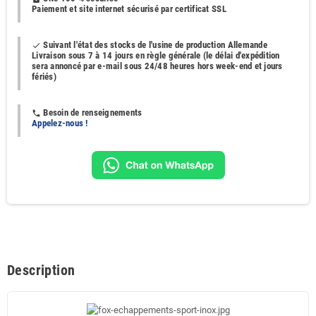
Paiement et site internet sécurisé par certificat SSL
Suivant l'état des stocks de l'usine de production Allemande
done
Livraison sous 7 à 14 jours en règle générale (le délai d'expédition
sera annoncé par e-mail sous 24/48 heures hors week-end et jours
fériés)
Besoin de renseignements
phone
Appelez-nous !
Description