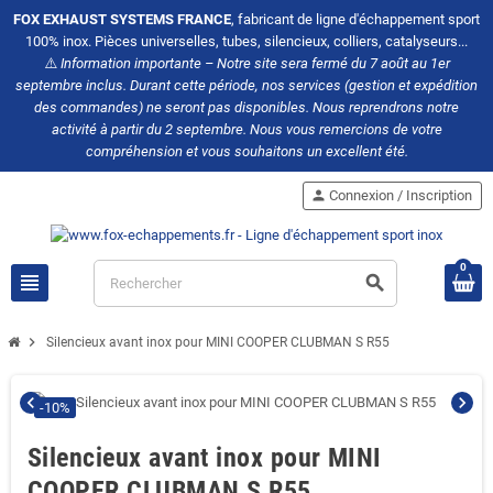
FOX EXHAUST SYSTEMS FRANCE
, fabricant de ligne d'échappement sport
100% inox. Pièces universelles, tubes, silencieux, colliers, catalyseurs...
⚠️
Information importante – Notre site sera fermé du 7 août au 1er
septembre inclus. Durant cette période, nos services (gestion et expédition
des commandes) ne seront pas disponibles. Nous reprendrons notre
activité à partir du 2 septembre. Nous vous remercions de votre
compréhension et vous souhaitons un excellent été.
person
Connexion / Inscription
0
view_headline
search
chevron_right
Silencieux avant inox pour MINI COOPER CLUBMAN S R55
chevron_left
chevron_right
-10%
Silencieux avant inox pour MINI
COOPER CLUBMAN S R55