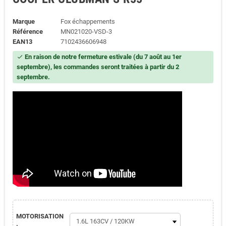
Marque
Fox échappements
Référence
MN021020-VSD-3
EAN13
7102436606948
En raison de notre fermeture estivale (du 7 août au 1er
check
septembre), les commandes seront traitées à partir du 2
septembre.
MOTORISATION