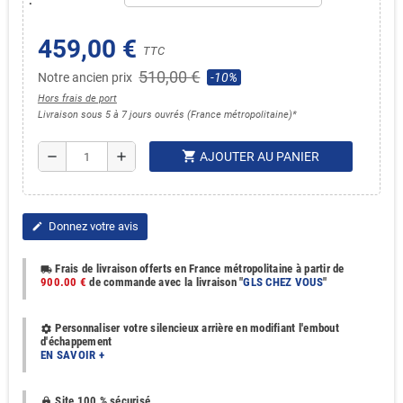
:
459,00 €
TTC
510,00 €
Notre ancien prix
-10%
Hors frais de port
Livraison sous 5 à 7 jours ouvrés (France métropolitaine)*
shopping_cart
remove
add
AJOUTER AU PANIER
Donnez votre avis
edit
Frais de livraison offerts en France métropolitaine à partir de
local_shipping
900.00 €
de commande avec la livraison "
GLS CHEZ VOUS
"
Personnaliser votre silencieux arrière en modifiant l'embout
settings
d'échappement
EN SAVOIR +
Site 100 % sécurisé
https