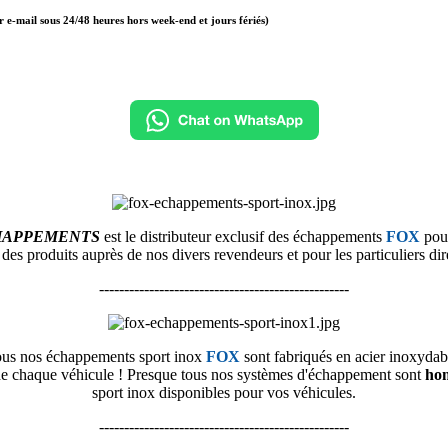
r e-mail sous 24/48 heures hors week-end et jours fériés)
HAPPEMENTS
est le distributeur exclusif des échappements
FOX
pour
n des produits
auprès de nos divers revendeurs et pour les particuliers dir
--------------------------------------------------
us nos échappements sport inox
FOX
sont fabriqués en acier inoxydab
é de chaque véhicule ! Presque tous nos systèmes d'échappement sont
ho
sport inox disponibles pour vos véhicules.
--------------------------------------------------