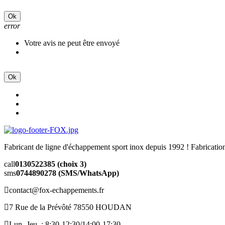
Ok
error
Votre avis ne peut être envoyé
Ok
Fabricant de ligne d'échappement sport inox depuis 1992 ! Fabricat
call
0130522385 (choix 3)
sms
0744890278 (SMS/WhatsApp)
contact@fox-echappements.fr
7 Rue de la Prévôté 78550 HOUDAN
Lun.-Jeu. : 8:30-12:30/14:00-17:30