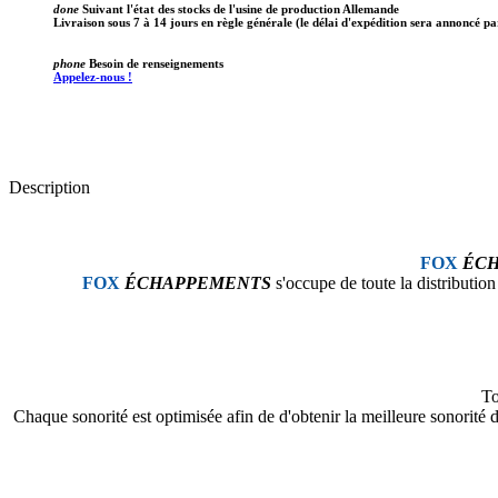
done
Suivant l'état des stocks de l'usine de production Allemande
Livraison sous 7 à 14 jours en règle générale (le délai d'expédition sera annoncé pa
phone
Besoin de renseignements
Appelez-nous !
Description
FOX
ÉC
FOX
ÉCHAPPEMENTS
s'occupe de toute la distributio
To
Chaque sonorité est optimisée afin de d'obtenir la meilleure sonorit