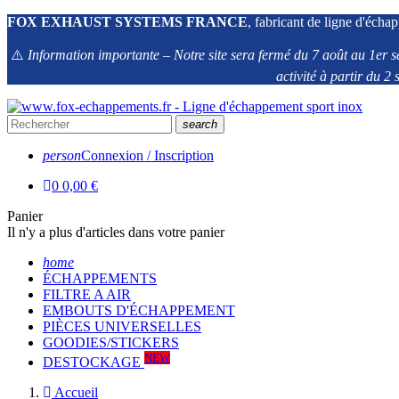
FOX EXHAUST SYSTEMS FRANCE
, fabricant de ligne d'échap
⚠️
Information importante – Notre site sera fermé du 7 août au 1er s
activité à partir du 
search
person
Connexion / Inscription
0
0,00 €
Panier
Il n'y a plus d'articles dans votre panier
home
ÉCHAPPEMENTS
FILTRE A AIR
EMBOUTS D'ÉCHAPPEMENT
PIÈCES UNIVERSELLES
GOODIES/STICKERS
NEW
DESTOCKAGE
Accueil