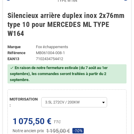
Silencieux arrière duplex inox 2x76mm
type 10 pour MERCEDES ML TYPE
W164
Marque
Fox échappements
Référence
MB061004-008-1
EAN13
7102434754412
En raison de notre fermeture estivale (du 7 août au 1er
check
septembre), les commandes seront traitées à partir du 2
septembre.
MOTORISATION
:
1 075,50 €
TTC
1 195,00 €
Notre ancien prix
-10%