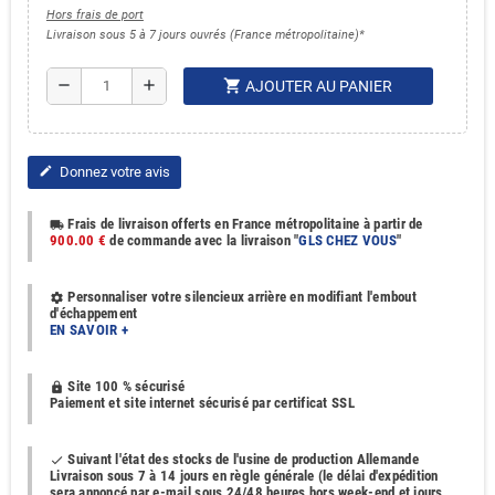
Hors frais de port
Livraison sous 5 à 7 jours ouvrés (France métropolitaine)*
shopping_cart
remove
add
AJOUTER AU PANIER
Donnez votre avis
edit
Frais de livraison offerts en France métropolitaine à partir de
local_shipping
900.00 €
de commande avec la livraison "
GLS CHEZ VOUS
"
Personnaliser votre silencieux arrière en modifiant l'embout
settings
d'échappement
EN SAVOIR +
Site 100 % sécurisé
https
Paiement et site internet sécurisé par certificat SSL
Suivant l'état des stocks de l'usine de production Allemande
done
Livraison sous 7 à 14 jours en règle générale (le délai d'expédition
sera annoncé par e-mail sous 24/48 heures hors week-end et jours