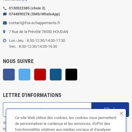
0130522385 (choix 3)
call
0744890278 (SMS/WhatsApp)
sms
contact@fox-echappements.fr
7 Rue de la Prévôté 78550 HOUDAN
Lun.-Jeu. : 8:30-12:30/14:00-17:30
Ven. : 8:30-12:30/14:00-16:30
NOUS SUIVRE
Facebook
Twitter
YouTube
Instagram
TikTok
LETTRE D'INFORMATIONS
ok
Ce site Web utilise des cookies, les cookies nous permettent
Vous pouvez vous désinscrire à tout moment. Vous trouverez pour cela nos
de personnaliser le contenue et les annonces, d’offrir des
informations de contact dans les conditions d'utilisation du site.
fonctionnalités relatives aux médias sociaux et d'analyser