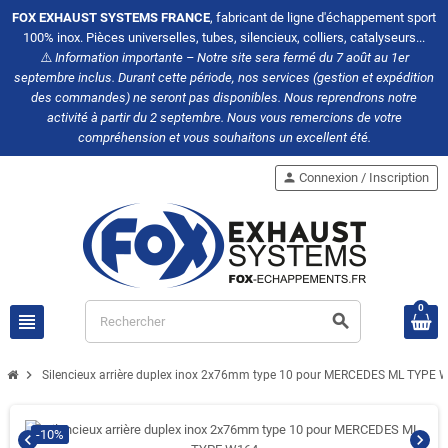
FOX EXHAUST SYSTEMS FRANCE
, fabricant de ligne d'échappement sport
100% inox. Pièces universelles, tubes, silencieux, colliers, catalyseurs...
⚠️
Information importante – Notre site sera fermé du 7 août au 1er
septembre inclus. Durant cette période, nos services (gestion et expédition
des commandes) ne seront pas disponibles. Nous reprendrons notre
activité à partir du 2 septembre. Nous vous remercions de votre
compréhension et vous souhaitons un excellent été.
person
Connexion / Inscription
0
view_headline
search
chevron_right
Silencieux arrière duplex inox 2x76mm type 10 pour MERCEDES ML TYPE 
-10%
chevron_left
chevron_right