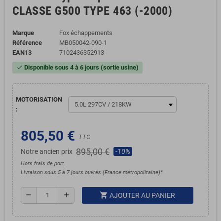
CLASSE G500 TYPE 463 (-2000)
Marque
Fox échappements
Référence
MB050042-090-1
EAN13
7102436352913
Disponible sous 4 à 6 jours (sortie usine)
check
MOTORISATION
:
805,50 €
TTC
895,00 €
Notre ancien prix
-10%
Hors frais de port
Livraison sous 5 à 7 jours ouvrés (France métropolitaine)*
shopping_cart
remove
add
AJOUTER AU PANIER