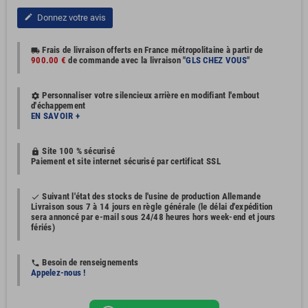
Donnez votre avis
edit
Frais de livraison offerts en France métropolitaine à partir de
local_shipping
900.00 €
de commande avec la livraison "
GLS CHEZ VOUS
"
Personnaliser votre silencieux arrière en modifiant l'embout
settings
d'échappement
EN SAVOIR +
Site 100 % sécurisé
https
Paiement et site internet sécurisé par certificat SSL
Suivant l'état des stocks de l'usine de production Allemande
done
Livraison sous 7 à 14 jours en règle générale (le délai d'expédition
sera annoncé par e-mail sous 24/48 heures hors week-end et jours
fériés)
Besoin de renseignements
phone
Appelez-nous !