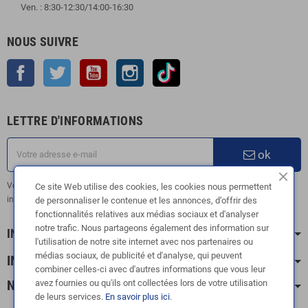
Ven. : 8:30-12:30/14:00-16:30
NOUS SUIVRE
Facebook
Twitter
YouTube
Instagram
TikTok
LETTRE D'INFORMATIONS
ok
Vous pouvez vous désinscrire à tout moment. Vous trouverez pour cela nos
Ce site Web utilise des cookies, les cookies nous permettent
informations de contact dans les conditions d'utilisation du site.
de personnaliser le contenue et les annonces, d’offrir des
fonctionnalités relatives aux médias sociaux et d'analyser
notre trafic. Nous partageons également des information sur
INFORMATION
l'utilisation de notre site internet avec nos partenaires ou
médias sociaux, de publicité et d'analyse, qui peuvent
INFOS PRATIQUES
combiner celles-ci avec d'autres informations que vous leur
NOS CATÉGORIES
avez fournies ou qu'ils ont collectées lors de votre utilisation
de leurs services.
En savoir plus ici
.