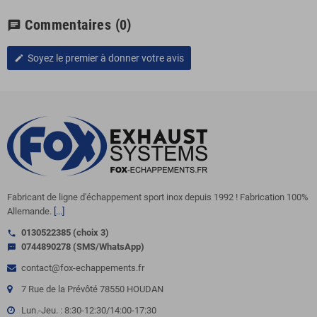
Commentaires
(0)
chat
Soyez le premier à donner votre avis
edit
Fabricant de ligne d'échappement sport inox depuis 1992 ! Fabrication 100%
Allemande.
[...]
0130522385 (choix 3)
call
0744890278 (SMS/WhatsApp)
sms
contact@fox-echappements.fr
7 Rue de la Prévôté 78550 HOUDAN
Lun.-Jeu. : 8:30-12:30/14:00-17:30