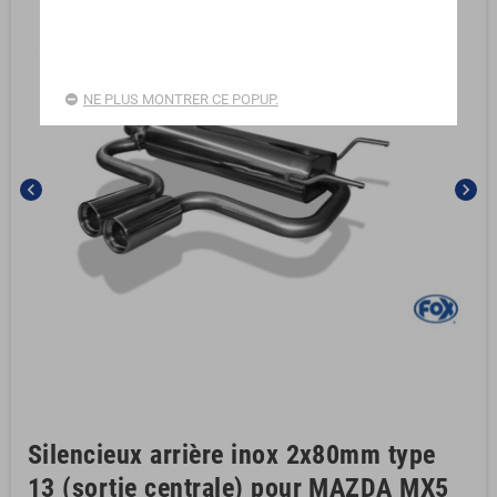
NE PLUS MONTRER CE POPUP.
chevron_left
chevron_right
Silencieux arrière inox 2x80mm type
13 (sortie centrale) pour MAZDA MX5