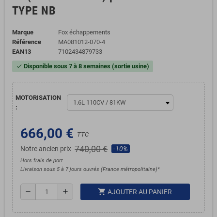
TYPE NB
Marque
Fox échappements
Référence
MA081012-070-4
EAN13
7102434879733
Disponible sous 7 à 8 semaines (sortie usine)
check
MOTORISATION
:
666,00 €
TTC
740,00 €
Notre ancien prix
-10%
Hors frais de port
Livraison sous 5 à 7 jours ouvrés (France métropolitaine)*
shopping_cart
remove
add
AJOUTER AU PANIER