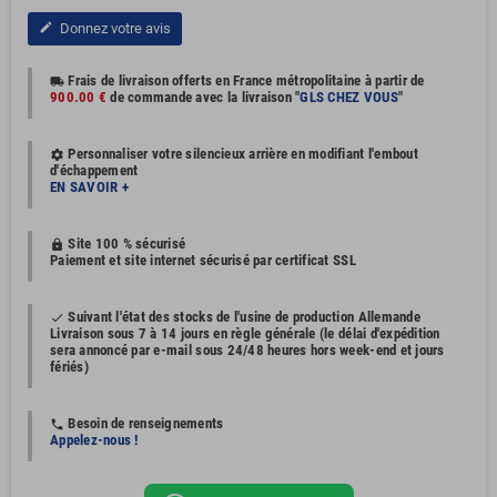
Donnez votre avis
edit
Frais de livraison offerts en France métropolitaine à partir de
local_shipping
900.00 €
de commande avec la livraison "
GLS CHEZ VOUS
"
Personnaliser votre silencieux arrière en modifiant l'embout
settings
d'échappement
EN SAVOIR +
Site 100 % sécurisé
https
Paiement et site internet sécurisé par certificat SSL
Suivant l'état des stocks de l'usine de production Allemande
done
Livraison sous 7 à 14 jours en règle générale (le délai d'expédition
sera annoncé par e-mail sous 24/48 heures hors week-end et jours
fériés)
Besoin de renseignements
phone
Appelez-nous !