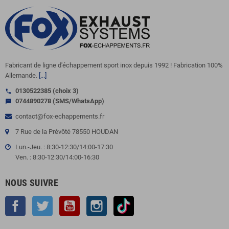
Fabricant de ligne d'échappement sport inox depuis 1992 ! Fabrication 100%
Allemande.
[...]
0130522385 (choix 3)
call
0744890278 (SMS/WhatsApp)
sms
contact@fox-echappements.fr
7 Rue de la Prévôté 78550 HOUDAN
Lun.-Jeu. : 8:30-12:30/14:00-17:30
Ven. : 8:30-12:30/14:00-16:30
NOUS SUIVRE
Facebook
Twitter
YouTube
Instagram
TikTok