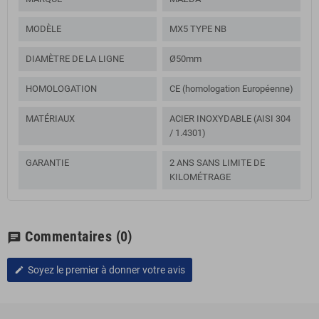
MODÈLE
MX5 TYPE NB
DIAMÈTRE DE LA LIGNE
Ø50mm
HOMOLOGATION
CE (homologation Européenne)
MATÉRIAUX
ACIER INOXYDABLE (AISI 304
/ 1.4301)
GARANTIE
2 ANS SANS LIMITE DE
KILOMÉTRAGE
Commentaires
(0)
chat
Soyez le premier à donner votre avis
edit