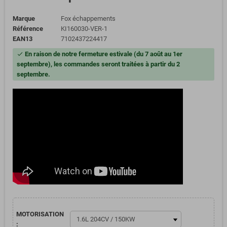
Marque
Fox échappements
Référence
KI160030-VER-1
EAN13
7102437224417
En raison de notre fermeture estivale (du 7 août au 1er
check
septembre), les commandes seront traitées à partir du 2
septembre.
MOTORISATION
: