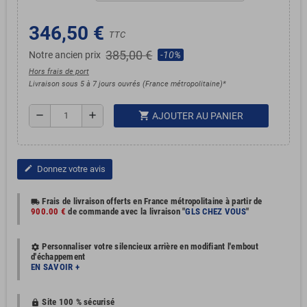
346,50 €
TTC
385,00 €
Notre ancien prix
-10%
Hors frais de port
Livraison sous 5 à 7 jours ouvrés (France métropolitaine)*
shopping_cart
remove
add
AJOUTER AU PANIER
Donnez votre avis
edit
Frais de livraison offerts en France métropolitaine à partir de
local_shipping
900.00 €
de commande avec la livraison "
GLS CHEZ VOUS
"
Personnaliser votre silencieux arrière en modifiant l'embout
settings
d'échappement
EN SAVOIR +
Site 100 % sécurisé
https