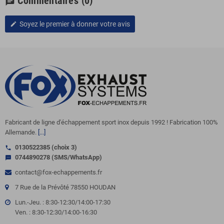
Commentaires
(0)
chat
Soyez le premier à donner votre avis
edit
Fabricant de ligne d'échappement sport inox depuis 1992 ! Fabrication 100%
Allemande.
[...]
0130522385 (choix 3)
call
0744890278 (SMS/WhatsApp)
sms
contact@fox-echappements.fr
7 Rue de la Prévôté 78550 HOUDAN
Lun.-Jeu. : 8:30-12:30/14:00-17:30
Ven. : 8:30-12:30/14:00-16:30