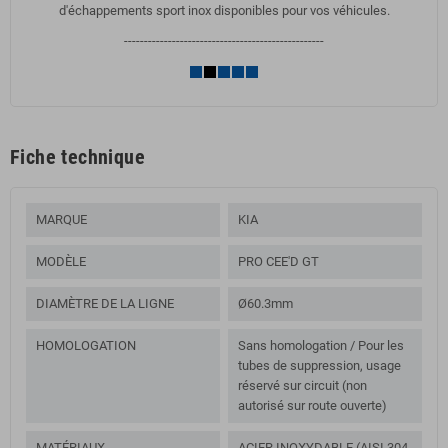
d'échappements sport inox disponibles pour vos véhicules.
--------------------------------------------------
Fiche technique
MARQUE
KIA
MODÈLE
PRO CEE'D GT
DIAMÈTRE DE LA LIGNE
Ø60.3mm
HOMOLOGATION
Sans homologation / Pour les
tubes de suppression, usage
réservé sur circuit (non
autorisé sur route ouverte)
MATÉRIAUX
ACIER INOXYDABLE (AISI 304