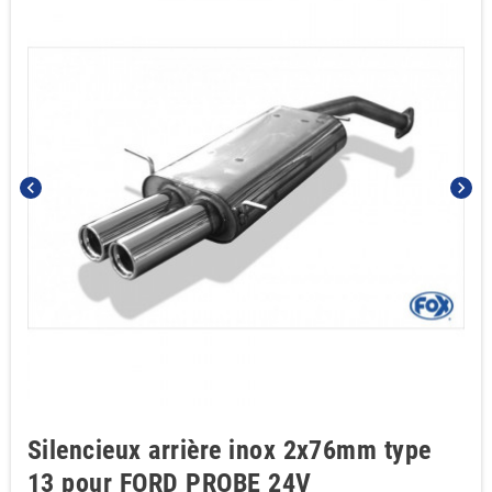
chevron_left
chevron_right
Silencieux arrière inox 2x76mm type
13 pour FORD PROBE 24V