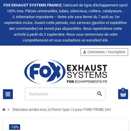
FOX EXHAUST SYSTEMS FRANCE
, fabricant de ligne d'échappement sport
100% inox. Pièces universelles, tubes, silencieux, colliers, catalyseurs...
⚠️
Information importante – Notre site sera fermé du 7 août au 1er
septembre inclus. Durant cette période, nos services (gestion et expédition
des commandes) ne seront pas disponibles. Nous reprendrons notre
activité à partir du 2 septembre. Nous vous remercions de votre
compréhension et vous souhaitons un excellent été.
person
Connexion / Inscription
0
view_headline
search
chevron_right
Silencieux arrière inox 2x76mm type 13 pour FORD PROBE 24V
-10%