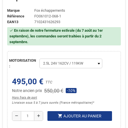
Marque
Fox échappements
Référence
FO061012-068-1
EAN13
7102431626293
En raison de notre fermeture estivale (du 7 août au 1er
check
septembre), les commandes seront traitées à partir du 2
septembre.
MOTORISATION
:
495,00 €
TTC
550,00 €
Notre ancien prix
-10%
Hors frais de port
Livraison sous 5 à 7 jours ouvrés (France métropolitaine)*
shopping_cart
remove
add
AJOUTER AU PANIER