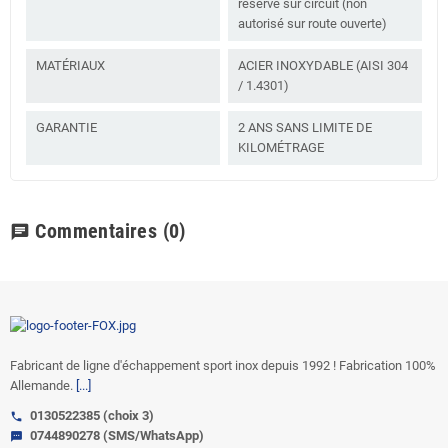
réservé sur circuit (non
autorisé sur route ouverte)
MATÉRIAUX
ACIER INOXYDABLE (AISI 304
/ 1.4301)
GARANTIE
2 ANS SANS LIMITE DE
KILOMÉTRAGE
Commentaires
(0)
chat
Fabricant de ligne d'échappement sport inox depuis 1992 ! Fabrication 100%
Allemande.
[...]
0130522385 (choix 3)
call
0744890278 (SMS/WhatsApp)
sms