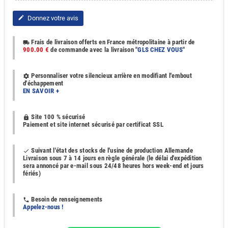
Donnez votre avis
edit
Frais de livraison offerts en France métropolitaine à partir de
local_shipping
900.00 €
de commande avec la livraison "
GLS CHEZ VOUS
"
Personnaliser votre silencieux arrière en modifiant l'embout
settings
d'échappement
EN SAVOIR +
Site 100 % sécurisé
https
Paiement et site internet sécurisé par certificat SSL
Suivant l'état des stocks de l'usine de production Allemande
done
Livraison sous 7 à 14 jours en règle générale (le délai d'expédition
sera annoncé par e-mail sous 24/48 heures hors week-end et jours
fériés)
Besoin de renseignements
phone
Appelez-nous !