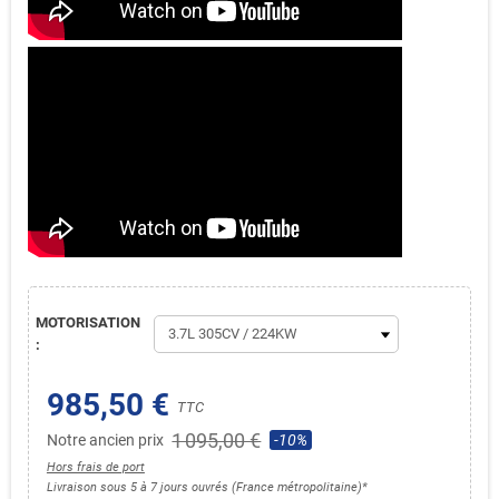
MOTORISATION
:
985,50 €
TTC
1 095,00 €
Notre ancien prix
-10%
Hors frais de port
Livraison sous 5 à 7 jours ouvrés (France métropolitaine)*