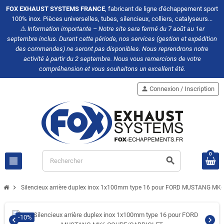
FOX EXHAUST SYSTEMS FRANCE
, fabricant de ligne d'échappement sport
100% inox. Pièces universelles, tubes, silencieux, colliers, catalyseurs...
⚠️
Information importante – Notre site sera fermé du 7 août au 1er
septembre inclus. Durant cette période, nos services (gestion et expédition
des commandes) ne seront pas disponibles. Nous reprendrons notre
activité à partir du 2 septembre. Nous vous remercions de votre
compréhension et vous souhaitons un excellent été.
person
Connexion / Inscription
0
view_headline
search
chevron_right
Silencieux arrière duplex inox 1x100mm type 16 pour FORD MUSTANG M
-10%
chevron_left
chevron_right