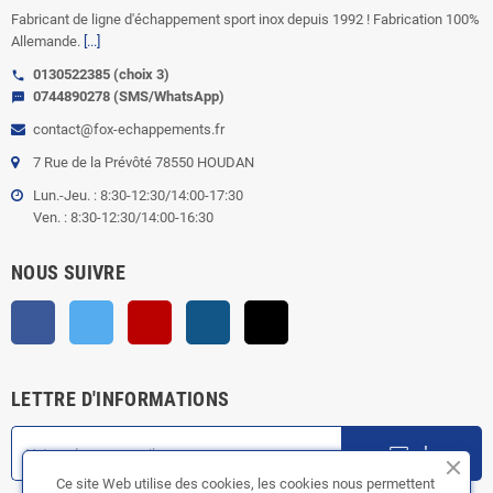
Fabricant de ligne d'échappement sport inox depuis 1992 ! Fabrication 100%
Allemande.
[...]
0130522385 (choix 3)
call
0744890278 (SMS/WhatsApp)
sms
contact@fox-echappements.fr
7 Rue de la Prévôté 78550 HOUDAN
Lun.-Jeu. : 8:30-12:30/14:00-17:30
Ven. : 8:30-12:30/14:00-16:30
NOUS SUIVRE
Facebook
Twitter
YouTube
Instagram
TikTok
LETTRE D'INFORMATIONS
ok
Ce site Web utilise des cookies, les cookies nous permettent