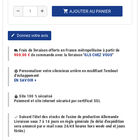
shopping_cart
remove
add
AJOUTER AU PANIER
Donnez votre avis
edit
Frais de livraison offerts en France métropolitaine à partir de
local_shipping
900.00 €
de commande avec la livraison "
GLS CHEZ VOUS
"
Personnaliser votre silencieux arrière en modifiant l'embout
settings
d'échappement
EN SAVOIR +
Site 100 % sécurisé
https
Paiement et site internet sécurisé par certificat SSL
Suivant l'état des stocks de l'usine de production Allemande
done
Livraison sous 7 à 14 jours en règle générale (le délai d'expédition
sera annoncé par e-mail sous 24/48 heures hors week-end et jours
fériés)