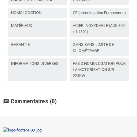
HOMOLOGATION
CE (homologation Européenne)
MATÉRIAUX
ACIER INOXYDABLE (AISI 304
/ 1.4301)
GARANTIE
2 ANS SANS LIMITE DE
KILOMÉTRAGE
INFORMATIONS DIVERSES
PAS D'HOMOLOGATION POUR
LA MOTORISATION 3.7L
224KW
Commentaires
(0)
chat