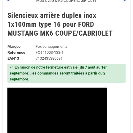
Silencieux arrière duplex inox
1x100mm type 16 pour FORD
MUSTANG MK6 COUPE/CABRIOLET
Marque
Fox échappements
Référence
FO141003-133-1
EAN13
7102435386681
En raison de notre fermeture estivale (du 7 août au 1er
check
septembre), les commandes seront traitées à partir du 2
septembre.