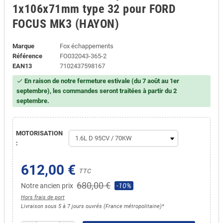
1x106x71mm type 32 pour FORD
FOCUS MK3 (HAYON)
Marque
Fox échappements
Référence
FO032043-365-2
EAN13
7102437598167
En raison de notre fermeture estivale (du 7 août au 1er
check
septembre), les commandes seront traitées à partir du 2
septembre.
MOTORISATION
:
612,00 €
TTC
680,00 €
Notre ancien prix
-10%
Hors frais de port
Livraison sous 5 à 7 jours ouvrés (France métropolitaine)*