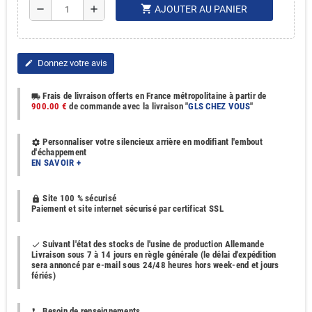
shopping_cart
remove
add
AJOUTER AU PANIER
Donnez votre avis
edit
Frais de livraison offerts en France métropolitaine à partir de
local_shipping
900.00 €
de commande avec la livraison "
GLS CHEZ VOUS
"
Personnaliser votre silencieux arrière en modifiant l'embout
settings
d'échappement
EN SAVOIR +
Site 100 % sécurisé
https
Paiement et site internet sécurisé par certificat SSL
Suivant l'état des stocks de l'usine de production Allemande
done
Livraison sous 7 à 14 jours en règle générale (le délai d'expédition
sera annoncé par e-mail sous 24/48 heures hors week-end et jours
fériés)
Besoin de renseignements
phone