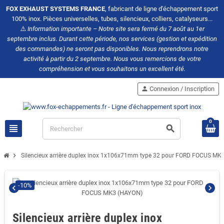
FOX EXHAUST SYSTEMS FRANCE
, fabricant de ligne d'échappement sport
100% inox. Pièces universelles, tubes, silencieux, colliers, catalyseurs...
⚠️
Information importante – Notre site sera fermé du 7 août au 1er
septembre inclus. Durant cette période, nos services (gestion et expédition
des commandes) ne seront pas disponibles. Nous reprendrons notre
activité à partir du 2 septembre. Nous vous remercions de votre
compréhension et vous souhaitons un excellent été.
person
Connexion / Inscription
0
view_headline
search
chevron_right
Silencieux arrière duplex inox 1x106x71mm type 32 pour FORD FOCUS MK
-10%
chevron_left
chevron_right
Silencieux arrière duplex inox