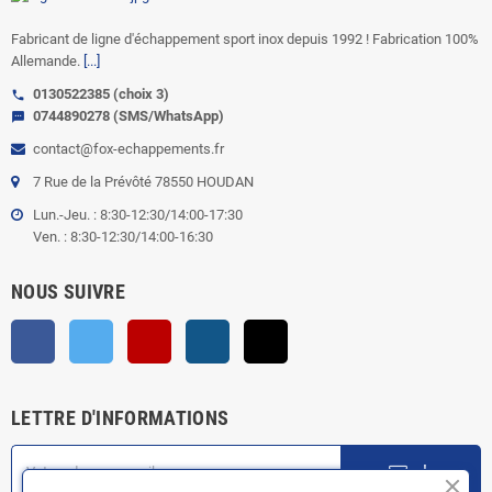
Fabricant de ligne d'échappement sport inox depuis 1992 ! Fabrication 100%
Allemande.
[...]
0130522385 (choix 3)
call
0744890278 (SMS/WhatsApp)
sms
contact@fox-echappements.fr
7 Rue de la Prévôté 78550 HOUDAN
Lun.-Jeu. : 8:30-12:30/14:00-17:30
Ven. : 8:30-12:30/14:00-16:30
NOUS SUIVRE
Facebook
Twitter
YouTube
Instagram
TikTok
LETTRE D'INFORMATIONS
ok