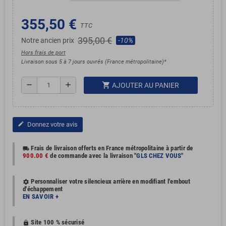
355,50 €
TTC
395,00 €
Notre ancien prix
-10%
Hors frais de port
Livraison sous 5 à 7 jours ouvrés (France métropolitaine)*
shopping_cart
remove
add
AJOUTER AU PANIER
Donnez votre avis
edit
Frais de livraison offerts en France métropolitaine à partir de
local_shipping
900.00 €
de commande avec la livraison "
GLS CHEZ VOUS
"
Personnaliser votre silencieux arrière en modifiant l'embout
settings
d'échappement
EN SAVOIR +
Site 100 % sécurisé
https