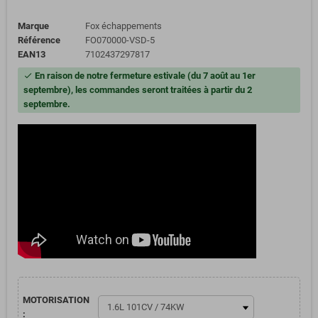
Marque
Fox échappements
Référence
FO070000-VSD-5
EAN13
7102437297817
En raison de notre fermeture estivale (du 7 août au 1er
check
septembre), les commandes seront traitées à partir du 2
septembre.
MOTORISATION
: