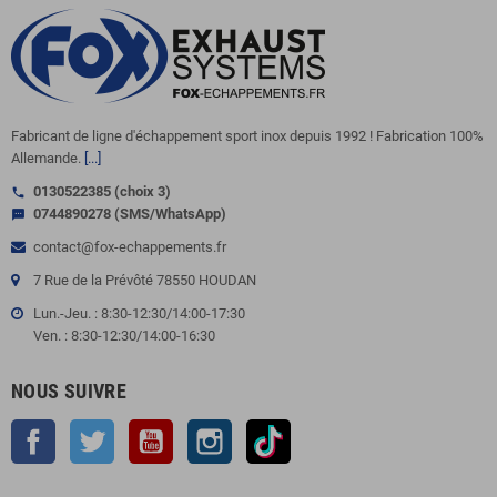
Fabricant de ligne d'échappement sport inox depuis 1992 ! Fabrication 100%
Allemande.
[...]
0130522385 (choix 3)
call
0744890278 (SMS/WhatsApp)
sms
contact@fox-echappements.fr
7 Rue de la Prévôté 78550 HOUDAN
Lun.-Jeu. : 8:30-12:30/14:00-17:30
Ven. : 8:30-12:30/14:00-16:30
NOUS SUIVRE
Facebook
Twitter
YouTube
Instagram
TikTok