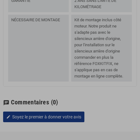
GARANTIE
2 ANS SANS LIMITE DE
KILOMÉTRAGE
NÉCESSAIRE DE MONTAGE
Kit de montage inclus côté
moteur. Notre produit ne
s'adapte pas avec le
silencieux arrière d'origine,
pour l'installation sur le
silencieux arrière d'origine
commander en plus la
référence FOXKITFIX, ne
s'applique pas en cas de
montage en ligne complète.
Commentaires
(0)
chat
Soyez le premier à donner votre avis
edit