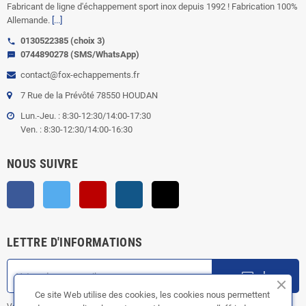
Fabricant de ligne d'échappement sport inox depuis 1992 ! Fabrication 100%
Allemande.
[...]
0130522385 (choix 3)
call
0744890278 (SMS/WhatsApp)
sms
contact@fox-echappements.fr
7 Rue de la Prévôté 78550 HOUDAN
Lun.-Jeu. : 8:30-12:30/14:00-17:30
Ven. : 8:30-12:30/14:00-16:30
NOUS SUIVRE
Facebook
Twitter
YouTube
Instagram
TikTok
LETTRE D'INFORMATIONS
ok
Ce site Web utilise des cookies, les cookies nous permettent