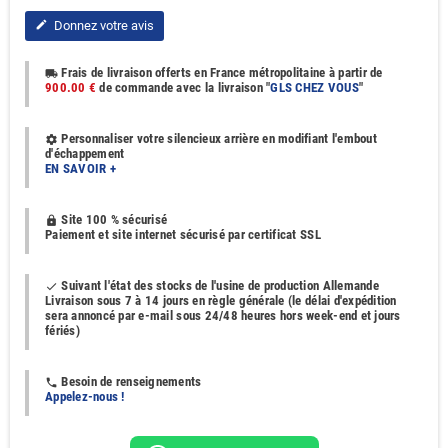
Donnez votre avis
edit
Frais de livraison offerts en France métropolitaine à partir de
local_shipping
900.00 €
de commande avec la livraison "
GLS CHEZ VOUS
"
Personnaliser votre silencieux arrière en modifiant l'embout
settings
d'échappement
EN SAVOIR +
Site 100 % sécurisé
https
Paiement et site internet sécurisé par certificat SSL
Suivant l'état des stocks de l'usine de production Allemande
done
Livraison sous 7 à 14 jours en règle générale (le délai d'expédition
sera annoncé par e-mail sous 24/48 heures hors week-end et jours
fériés)
Besoin de renseignements
phone
Appelez-nous !