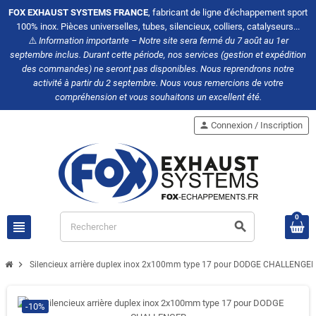
FOX EXHAUST SYSTEMS FRANCE
, fabricant de ligne d'échappement sport
100% inox. Pièces universelles, tubes, silencieux, colliers, catalyseurs...
⚠️
Information importante – Notre site sera fermé du 7 août au 1er
septembre inclus. Durant cette période, nos services (gestion et expédition
des commandes) ne seront pas disponibles. Nous reprendrons notre
activité à partir du 2 septembre. Nous vous remercions de votre
compréhension et vous souhaitons un excellent été.
person
Connexion / Inscription
0
view_headline
search
chevron_right
Silencieux arrière duplex inox 2x100mm type 17 pour DODGE CHALLENGER
-10%