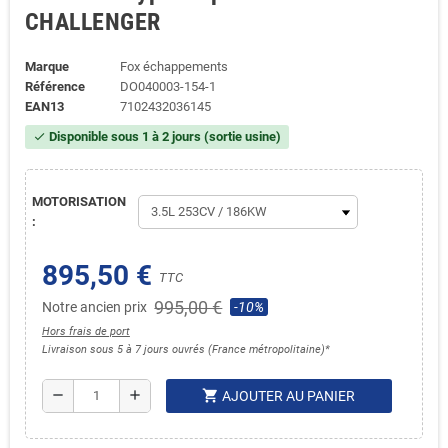
CHALLENGER
Marque
Fox échappements
Référence
DO040003-154-1
EAN13
7102432036145
Disponible sous 1 à 2 jours (sortie usine)
check
MOTORISATION
:
895,50 €
TTC
995,00 €
Notre ancien prix
-10%
Hors frais de port
Livraison sous 5 à 7 jours ouvrés (France métropolitaine)*
shopping_cart
remove
add
AJOUTER AU PANIER