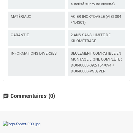
autorisé sur route ouverte)
MATÉRIAUX
ACIER INOXYDABLE (AISI 304
/ 1.4301)
GARANTIE
2 ANS SANS LIMITE DE
KILOMÉTRAGE
INFORMATIONS DIVERSES
SEULEMENT COMPATIBLE EN
MONTAGE LIGNE COMPLÈTE :
DO040003-092/154/094 +
DO040000-VSD/VER
Commentaires
(0)
chat