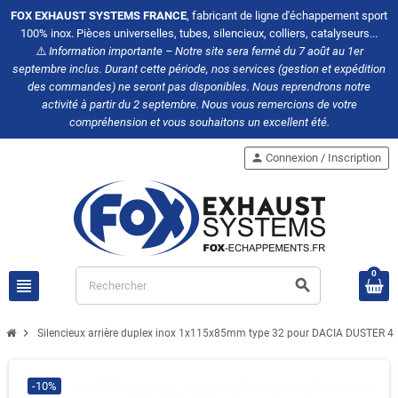
FOX EXHAUST SYSTEMS FRANCE
, fabricant de ligne d'échappement sport
100% inox. Pièces universelles, tubes, silencieux, colliers, catalyseurs...
⚠️
Information importante – Notre site sera fermé du 7 août au 1er
septembre inclus. Durant cette période, nos services (gestion et expédition
des commandes) ne seront pas disponibles. Nous reprendrons notre
activité à partir du 2 septembre. Nous vous remercions de votre
compréhension et vous souhaitons un excellent été.
person
Connexion / Inscription
0
view_headline
search
chevron_right
Silencieux arrière duplex inox 1x115x85mm type 32 pour DACIA DUSTER 4
-10%