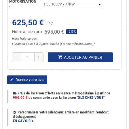
MOTORISATION
:
625,50 €
TTC
695,00 €
Notre ancien prix
-10%
Hors frais de port
Livraison sous 5 à 7 jours ouvrés (France métropolitaine)*
shopping_cart
remove
add
AJOUTER AU PANIER
Donnez votre avis
edit
Frais de livraison offerts en France métropolitaine à partir de
local_shipping
900.00 €
de commande avec la livraison "
GLS CHEZ VOUS
"
Personnaliser votre silencieux arrière en modifiant l'embout
settings
d'échappement
EN SAVOIR +