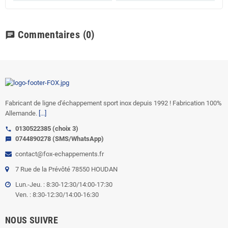
Commentaires
(0)
chat
Fabricant de ligne d'échappement sport inox depuis 1992 ! Fabrication 100%
Allemande.
[...]
0130522385 (choix 3)
call
0744890278 (SMS/WhatsApp)
sms
contact@fox-echappements.fr
7 Rue de la Prévôté 78550 HOUDAN
Lun.-Jeu. : 8:30-12:30/14:00-17:30
Ven. : 8:30-12:30/14:00-16:30
NOUS SUIVRE