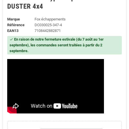
DUSTER 4x4
Marque
Fox échappements
Référence
DC030025-347-4
EAN13
7108442882871
En raison de notre fermeture estivale (du 7 août au 1er
check
septembre), les commandes seront traitées à partir du 2
septembre.