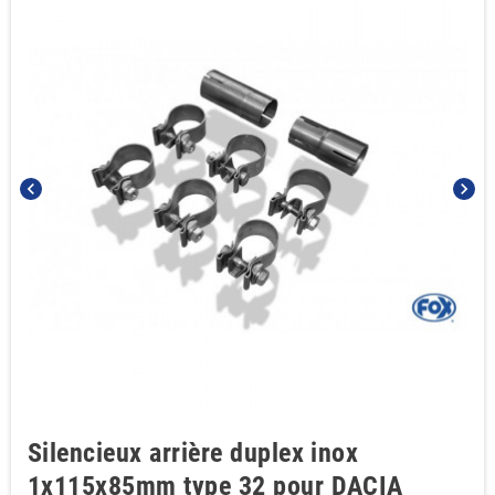
chevron_left
chevron_right
Silencieux arrière duplex inox
1x115x85mm type 32 pour DACIA