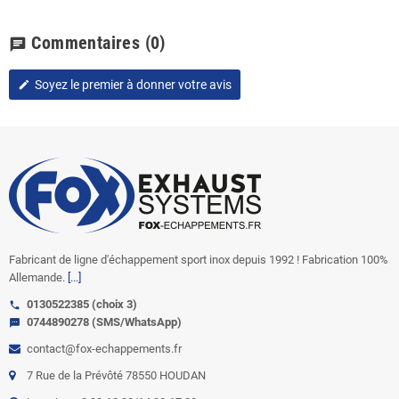
Commentaires
(0)
chat
Soyez le premier à donner votre avis
edit
Fabricant de ligne d'échappement sport inox depuis 1992 ! Fabrication 100%
Allemande.
[...]
0130522385 (choix 3)
call
0744890278 (SMS/WhatsApp)
sms
contact@fox-echappements.fr
7 Rue de la Prévôté 78550 HOUDAN