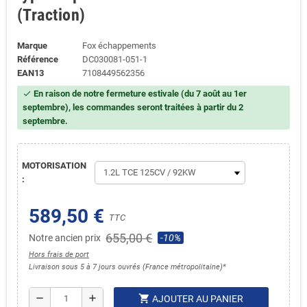
(Traction)
Marque
Fox échappements
Référence
DC030081-051-1
EAN13
7108449562356
En raison de notre fermeture estivale (du 7 août au 1er
check
septembre), les commandes seront traitées à partir du 2
septembre.
MOTORISATION
:
589,50 €
TTC
655,00 €
Notre ancien prix
-10%
Hors frais de port
Livraison sous 5 à 7 jours ouvrés (France métropolitaine)*
shopping_cart
remove
add
AJOUTER AU PANIER