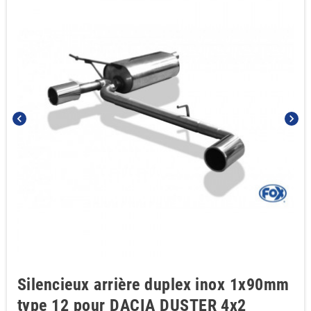
chevron_left
chevron_right
Silencieux arrière duplex inox 1x90mm
type 12 pour DACIA DUSTER 4x2