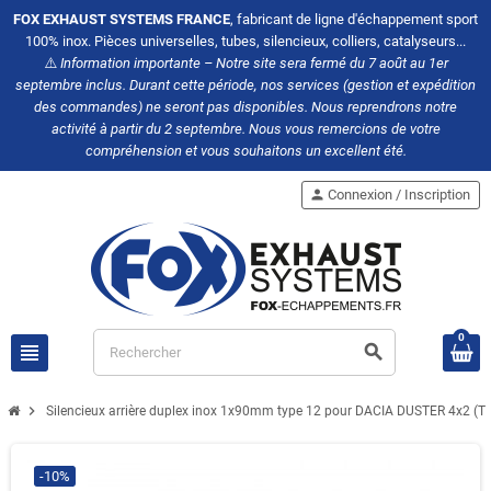
FOX EXHAUST SYSTEMS FRANCE
, fabricant de ligne d'échappement sport
100% inox. Pièces universelles, tubes, silencieux, colliers, catalyseurs...
⚠️
Information importante – Notre site sera fermé du 7 août au 1er
septembre inclus. Durant cette période, nos services (gestion et expédition
des commandes) ne seront pas disponibles. Nous reprendrons notre
activité à partir du 2 septembre. Nous vous remercions de votre
compréhension et vous souhaitons un excellent été.
person
Connexion / Inscription
0
view_headline
search
chevron_right
Silencieux arrière duplex inox 1x90mm type 12 pour DACIA DUSTER 4x2 (Tr
-10%