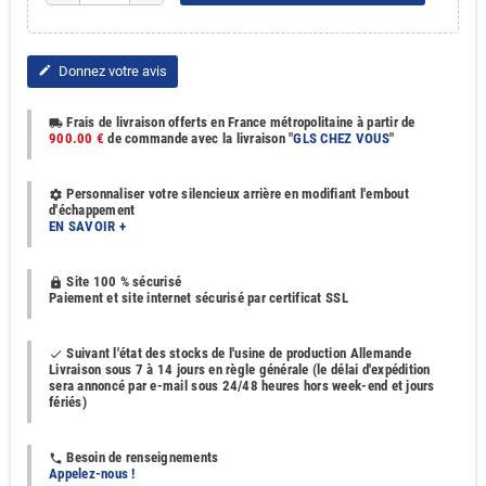
Donnez votre avis
edit
Frais de livraison offerts en France métropolitaine à partir de
local_shipping
900.00 €
de commande avec la livraison "
GLS CHEZ VOUS
"
Personnaliser votre silencieux arrière en modifiant l'embout
settings
d'échappement
EN SAVOIR +
Site 100 % sécurisé
https
Paiement et site internet sécurisé par certificat SSL
Suivant l'état des stocks de l'usine de production Allemande
done
Livraison sous 7 à 14 jours en règle générale (le délai d'expédition
sera annoncé par e-mail sous 24/48 heures hors week-end et jours
fériés)
Besoin de renseignements
phone
Appelez-nous !