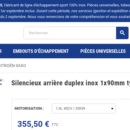
E
, fabricant de ligne d'échappement sport 100% inox. Pièces universelles, tubes, 
u 1er septembre inclus. Durant cette période, nos services (gestion et expédit
tir du 2 septembre. Nous vous remercions de votre compréhension et vous souhait
search
R
EMBOUTS D'ÉCHAPPEMENT
PIÈCES UNIVERSELLES
r CITROËN SAXO
t_map
Silencieux arrière duplex inox 1x90mm
MOTORISATION :
355,50 €
TTC