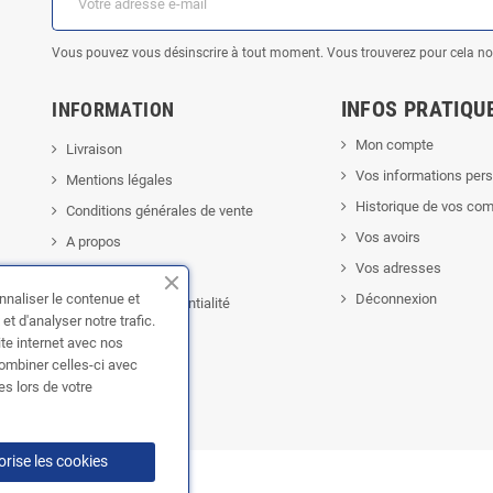
Vous pouvez vous désinscrire à tout moment. Vous trouverez pour cela nos 
INFOS PRATIQU
INFORMATION
Mon compte
Livraison
Vos informations pers
Mentions légales
Historique de vos c
Conditions générales de vente
Vos avoirs
A propos
Vos adresses
Paiement sécurisé
nnaliser le contenue et
Déconnexion
Politique de confidentialité
t d'analyser notre trafic.
Contactez-nous
ite internet avec nos
combiner celles-ci avec
es lors de votre
orise les cookies
ENTS
| Powered by
Doris