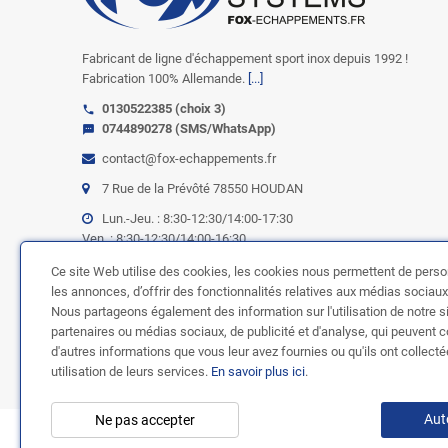
Fabricant de ligne d'échappement sport inox depuis 1992 !
Fabrication 100% Allemande.
[...]
0130522385 (choix 3)
call
0744890278 (SMS/WhatsApp)
sms
contact@fox-echappements.fr
7 Rue de la Prévôté 78550 HOUDAN
Lun.-Jeu. : 8:30-12:30/14:00-17:30
Ven. : 8:30-12:30/14:00-16:30
Ce site Web utilise des cookies, les cookies nous permettent de perso
NOUS SUIVRE
les annonces, d’offrir des fonctionnalités relatives aux médias sociaux e
Nous partageons également des information sur l'utilisation de notre s
Facebook
Twitter
YouTube
Instagram
TikTok
partenaires ou médias sociaux, de publicité et d'analyse, qui peuvent 
d'autres informations que vous leur avez fournies ou qu'ils ont collecté
utilisation de leurs services.
En savoir plus ici
.
Aut
Ne pas accepter
Copyright © 2003-2024 |
FOX ÉCHAPPEM