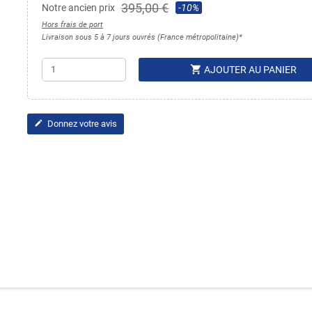
395,00 €
Notre ancien prix
-10%
Hors frais de port
Livraison sous 5 à 7 jours ouvrés (France métropolitaine)*
shopping_cart
AJOUTER AU PANIER
Donnez votre avis
edit