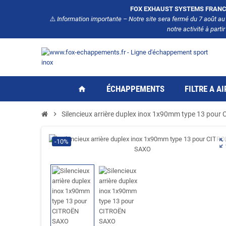
FOX EXHAUST SYSTEMS FRANC
⚠️
Information importante – Notre site sera fermé du 7 août a
notre activité à par
ÉCHAPPEMENTS
FILTRE A AI
home
chevron_right
Silencieux arrière duplex inox 1x90mm type 13 pou
zoom_ou
-10%