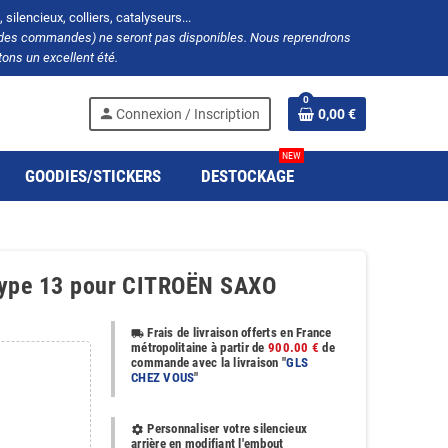
silencieux, colliers, catalyseurs...
ion des commandes) ne seront pas disponibles. Nous reprendrons
ons un excellent été.
0
person
Connexion / Inscription
0,00 €
NEW
GOODIES/STICKERS
DESTOCKAGE
 type 13 pour CITROËN SAXO
Frais de livraison offerts en France
local_shipping
métropolitaine à partir de
900.00 €
de
commande avec la livraison "
GLS
CHEZ VOUS
"
Personnaliser votre silencieux
settings
arrière en modifiant l'embout