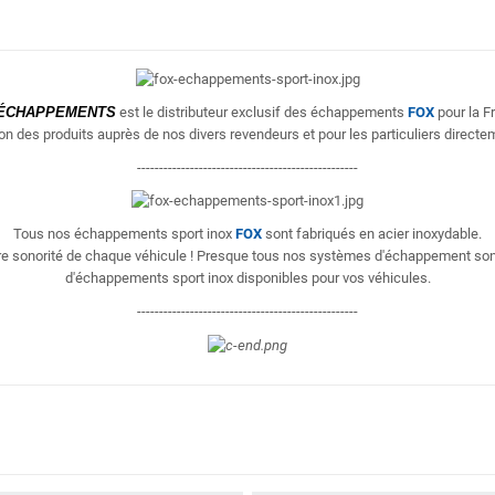
ÉCHAPPEMENTS
est le distributeur exclusif des échappements
FOX
pour la F
ion des produits
auprès de nos divers revendeurs et pour les particuliers directem
--------------------------------------------------
Tous nos échappements sport inox
FOX
sont fabriqués en acier inoxydable.
eure sonorité de chaque véhicule ! Presque tous nos systèmes d'échappement so
d'échappements sport inox disponibles pour vos véhicules.
--------------------------------------------------