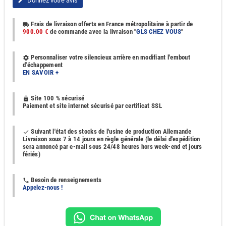
Donnez votre avis
edit
Frais de livraison offerts en France métropolitaine à partir de
local_shipping
900.00 €
de commande avec la livraison "
GLS CHEZ VOUS
"
Personnaliser votre silencieux arrière en modifiant l'embout
settings
d'échappement
EN SAVOIR +
Site 100 % sécurisé
https
Paiement et site internet sécurisé par certificat SSL
Suivant l'état des stocks de l'usine de production Allemande
done
Livraison sous 7 à 14 jours en règle générale (le délai d'expédition
sera annoncé par e-mail sous 24/48 heures hors week-end et jours
fériés)
Besoin de renseignements
phone
Appelez-nous !