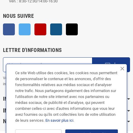
Ven. : 8:30-12:30/14:00-16:30
NOUS SUIVRE
Facebook
Twitter
YouTube
Instagram
TikTok
LETTRE D'INFORMATIONS
ok
Ce site Web utilise des cookies, les cookies nous permettent
Vous pouvez vous désinscrire à tout moment. Vous trouverez pour cela nos
de personnaliser le contenue et les annonces, d’offrir des
informations de contact dans les conditions d'utilisation du site.
fonctionnalités relatives aux médias sociaux et d'analyser
notre trafic. Nous partageons également des information sur
l'utilisation de notre site internet avec nos partenaires ou
INFORMATION
médias sociaux, de publicité et d'analyse, qui peuvent
combiner celles-ci avec d'autres informations que vous leur
INFOS PRATIQUES
avez fournies ou qu'ils ont collectées lors de votre utilisation
NOS CATÉGORIES
de leurs services.
En savoir plus ici
.