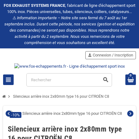
FOX EXHAUST SYSTEMS FRANCE
, fabricant de ligne d'échappement sport
100% inox. Pièces universelles, tubes, silencieux, colliers, catalyseurs...
⚠️
Information importante – Notre site sera fermé du 7 août au 1er
septembre inclus. Durant cette période, nos services (gestion et expédition
des commandes) ne seront pas disponibles. Nous reprendrons notre
activité à partir du 2 septembre. Nous vous remercions de votre
compréhension et vous souhaitons un excellent été.
person
Connexion / Inscription
0
view_headline
search
chevron_right
Silencieux arrière inox 2x80mm type 16 pour CITROËN C8
chevron_left
chevron_right
-10%
Silencieux arrière inox 2x80mm type
16 pour CITROËN C8