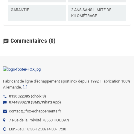
GARANTIE
2 ANS SANS LIMITE DE
KILOMÉTRAGE
Commentaires
(0)
chat
Fabricant de ligne d'échappement sport inox depuis 1992 ! Fabrication 100%
Allemande.
[...]
0130522385 (choix 3)
call
0744890278 (SMS/WhatsApp)
sms
contact@fox-echappements.fr
7 Rue de la Prévôté 78550 HOUDAN
Lun.-Jeu. : 8:30-12:30/14:00-17:30