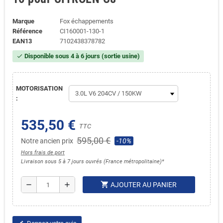
Marque
Fox échappements
Référence
CI160001-130-1
EAN13
7102438378782
Disponible sous 4 à 6 jours (sortie usine)
check
MOTORISATION
:
535,50 €
TTC
595,00 €
Notre ancien prix
-10%
Hors frais de port
Livraison sous 5 à 7 jours ouvrés (France métropolitaine)*
shopping_cart
remove
add
AJOUTER AU PANIER