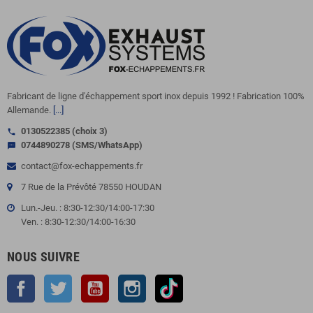
Fabricant de ligne d'échappement sport inox depuis 1992 ! Fabrication 100%
Allemande.
[...]
0130522385 (choix 3)
call
0744890278 (SMS/WhatsApp)
sms
contact@fox-echappements.fr
7 Rue de la Prévôté 78550 HOUDAN
Lun.-Jeu. : 8:30-12:30/14:00-17:30
Ven. : 8:30-12:30/14:00-16:30
NOUS SUIVRE
Facebook
Twitter
YouTube
Instagram
TikTok