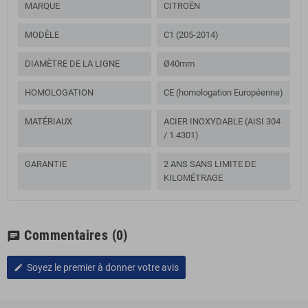
MARQUE
CITROËN
MODÈLE
C1 (205-2014)
DIAMÈTRE DE LA LIGNE
Ø40mm
HOMOLOGATION
CE (homologation Européenne)
MATÉRIAUX
ACIER INOXYDABLE (AISI 304
/ 1.4301)
GARANTIE
2 ANS SANS LIMITE DE
KILOMÉTRAGE
Commentaires
(0)
chat
Soyez le premier à donner votre avis
edit