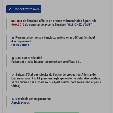
Donnez votre avis
edit
Frais de livraison offerts en France métropolitaine à partir de
local_shipping
900.00 €
de commande avec la livraison "
GLS CHEZ VOUS
"
Personnaliser votre silencieux arrière en modifiant l'embout
settings
d'échappement
EN SAVOIR +
Site 100 % sécurisé
https
Paiement et site internet sécurisé par certificat SSL
Suivant l'état des stocks de l'usine de production Allemande
done
Livraison sous 7 à 14 jours en règle générale (le délai d'expédition
sera annoncé par e-mail sous 24/48 heures hors week-end et jours
fériés)
Besoin de renseignements
phone
Appelez-nous !