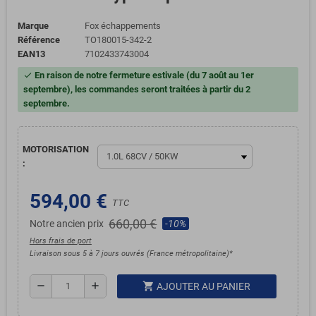
Marque
Fox échappements
Référence
TO180015-342-2
EAN13
7102433743004
En raison de notre fermeture estivale (du 7 août au 1er
check
septembre), les commandes seront traitées à partir du 2
septembre.
MOTORISATION
:
594,00 €
TTC
660,00 €
Notre ancien prix
-10%
Hors frais de port
Livraison sous 5 à 7 jours ouvrés (France métropolitaine)*
shopping_cart
remove
add
AJOUTER AU PANIER