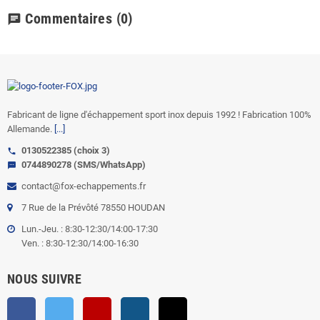
Commentaires
(0)
chat
Fabricant de ligne d'échappement sport inox depuis 1992 ! Fabrication 100%
Allemande.
[...]
0130522385 (choix 3)
call
0744890278 (SMS/WhatsApp)
sms
contact@fox-echappements.fr
7 Rue de la Prévôté 78550 HOUDAN
Lun.-Jeu. : 8:30-12:30/14:00-17:30
Ven. : 8:30-12:30/14:00-16:30
NOUS SUIVRE
Facebook
Twitter
YouTube
Instagram
TikTok