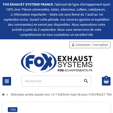
FOX EXHAUST SYSTEMS FRANCE
, fabricant de ligne d'échappement sport
100% inox. Pièces universelles, tubes, silencieux, colliers, catalyseurs...
⚠️
Information importante – Notre site sera fermé du 7 août au 1er
septembre inclus. Durant cette période, nos services (gestion et expédition
des commandes) ne seront pas disponibles. Nous reprendrons notre
activité à partir du 2 septembre. Nous vous remercions de votre
compréhension et vous souhaitons un excellent été.
person
Connexion / Inscription
0
view_headline
search
chevron_right
Silencieux arrière duplex inox 1x115x85mm type 38 pour CHEVROLET TRA
-10%