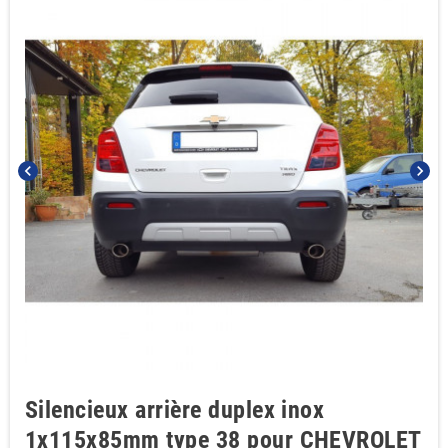
chevron_left
chevron_right
Silencieux arrière duplex inox
1x115x85mm type 38 pour CHEVROLET