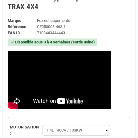
TRAX 4X4
Marque
Fox échappements
Référence
CE050003-463-1
EAN13
7108443444443
Disponible sous 3 à 4 semaines (sortie usine)
check
MOTORISATION
: