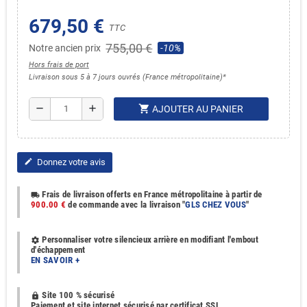
679,50 €
TTC
755,00 €
Notre ancien prix
-10%
Hors frais de port
Livraison sous 5 à 7 jours ouvrés (France métropolitaine)*
shopping_cart
remove
add
AJOUTER AU PANIER
Donnez votre avis
edit
Frais de livraison offerts en France métropolitaine à partir de
local_shipping
900.00 €
de commande avec la livraison "
GLS CHEZ VOUS
"
Personnaliser votre silencieux arrière en modifiant l'embout
settings
d'échappement
EN SAVOIR +
Site 100 % sécurisé
https
Paiement et site internet sécurisé par certificat SSL