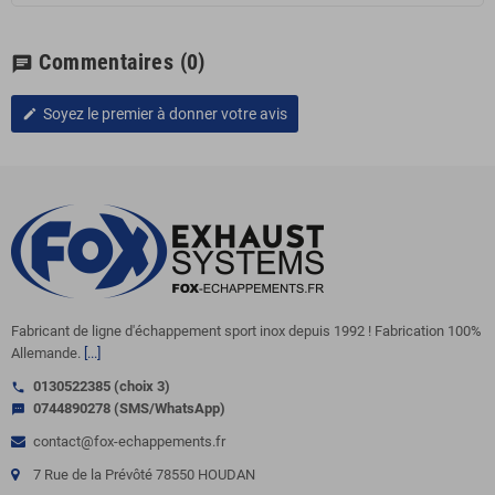
Commentaires
(0)
chat
Soyez le premier à donner votre avis
edit
Fabricant de ligne d'échappement sport inox depuis 1992 ! Fabrication 100%
Allemande.
[...]
0130522385 (choix 3)
call
0744890278 (SMS/WhatsApp)
sms
contact@fox-echappements.fr
7 Rue de la Prévôté 78550 HOUDAN