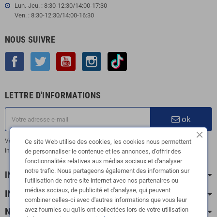
Lun.-Jeu. : 8:30-12:30/14:00-17:30
Ven. : 8:30-12:30/14:00-16:30
NOUS SUIVRE
Facebook
Twitter
YouTube
Instagram
TikTok
LETTRE D'INFORMATIONS
ok
Vous pouvez vous désinscrire à tout moment. Vous trouverez pour cela nos
Ce site Web utilise des cookies, les cookies nous permettent
informations de contact dans les conditions d'utilisation du site.
de personnaliser le contenue et les annonces, d’offrir des
fonctionnalités relatives aux médias sociaux et d'analyser
notre trafic. Nous partageons également des information sur
INFORMATION
l'utilisation de notre site internet avec nos partenaires ou
médias sociaux, de publicité et d'analyse, qui peuvent
INFOS PRATIQUES
combiner celles-ci avec d'autres informations que vous leur
avez fournies ou qu'ils ont collectées lors de votre utilisation
NOS CATÉGORIES