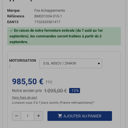
Marque
Fox échappements
Référence
BM031034-010-1
EAN13
7102433561417
En raison de notre fermeture estivale (du 7 août au 1er
check
septembre), les commandes seront traitées à partir du 2
septembre.
MOTORISATION
:
985,50 €
TTC
1 095,00 €
Notre ancien prix
-10%
Hors frais de port
Livraison sous 5 à 7 jours ouvrés (France métropolitaine)*
shopping_cart
remove
add
AJOUTER AU PANIER