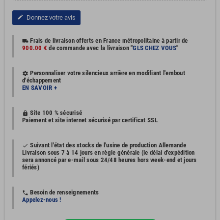
Donnez votre avis
edit
Frais de livraison offerts en France métropolitaine à partir de
local_shipping
900.00 €
de commande avec la livraison "
GLS CHEZ VOUS
"
Personnaliser votre silencieux arrière en modifiant l'embout
settings
d'échappement
EN SAVOIR +
Site 100 % sécurisé
https
Paiement et site internet sécurisé par certificat SSL
Suivant l'état des stocks de l'usine de production Allemande
done
Livraison sous 7 à 14 jours en règle générale (le délai d'expédition
sera annoncé par e-mail sous 24/48 heures hors week-end et jours
fériés)
Besoin de renseignements
phone
Appelez-nous !