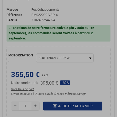
Marque
Fox échappements
Référence
BM022030-VSD-6
EAN13
7102439244024
En raison de notre fermeture estivale (du 7 août au 1er
check
septembre), les commandes seront traitées à partir du 2
septembre.
MOTORISATION
:
355,50 €
TTC
395,00 €
Notre ancien prix
-10%
Hors frais de port
Livraison sous 5 à 7 jours ouvrés (France métropolitaine)*
shopping_cart
remove
add
AJOUTER AU PANIER