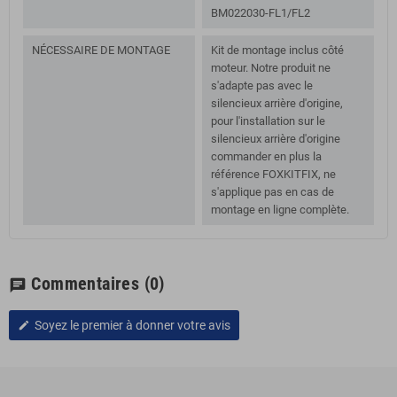
BM022030-FL1/FL2
NÉCESSAIRE DE MONTAGE
Kit de montage inclus côté
moteur. Notre produit ne
s'adapte pas avec le
silencieux arrière d'origine,
pour l'installation sur le
silencieux arrière d'origine
commander en plus la
référence FOXKITFIX, ne
s'applique pas en cas de
montage en ligne complète.
Commentaires
(0)
chat
Soyez le premier à donner votre avis
edit