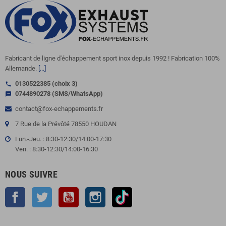
Fabricant de ligne d'échappement sport inox depuis 1992 ! Fabrication 100%
Allemande.
[...]
0130522385 (choix 3)
call
0744890278 (SMS/WhatsApp)
sms
contact@fox-echappements.fr
7 Rue de la Prévôté 78550 HOUDAN
Lun.-Jeu. : 8:30-12:30/14:00-17:30
Ven. : 8:30-12:30/14:00-16:30
NOUS SUIVRE
Facebook
Twitter
YouTube
Instagram
TikTok