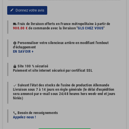
Donnez votre avis
edit
Frais de livraison offerts en France métropolitaine à partir de
local_shipping
900.00 €
de commande avec la livraison "
GLS CHEZ VOUS
"
Personnaliser votre silencieux arrière en modifiant l'embout
settings
d'échappement
EN SAVOIR +
Site 100 % sécurisé
https
Paiement et site internet sécurisé par certificat SSL
Suivant l'état des stocks de l'usine de production Allemande
done
Livraison sous 7 à 14 jours en règle générale (le délai d'expédition
sera annoncé par e-mail sous 24/48 heures hors week-end et jours
fériés)
Besoin de renseignements
phone
Appelez-nous !