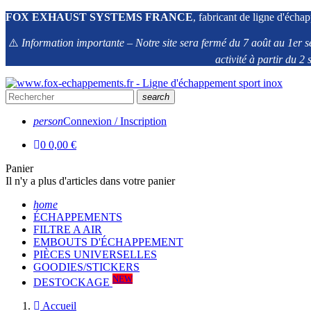
FOX EXHAUST SYSTEMS FRANCE
, fabricant de ligne d'échap
⚠️
Information importante – Notre site sera fermé du 7 août au 1er s
activité à partir du 
search
person
Connexion / Inscription
0
0,00 €
Panier
Il n'y a plus d'articles dans votre panier
home
ÉCHAPPEMENTS
FILTRE A AIR
EMBOUTS D'ÉCHAPPEMENT
PIÈCES UNIVERSELLES
GOODIES/STICKERS
NEW
DESTOCKAGE
Accueil