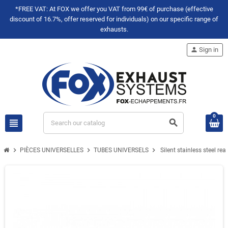
*FREE VAT: At FOX we offer you VAT from 99€ of purchase (effective
discount of 16.7%, offer reserved for individuals) on our specific range of
exhausts.
person
Sign in
0
view_headline
search
chevron_right
chevron_right
chevron_right
PIÈCES UNIVERSELLES
TUBES UNIVERSELS
Silent stainless steel 