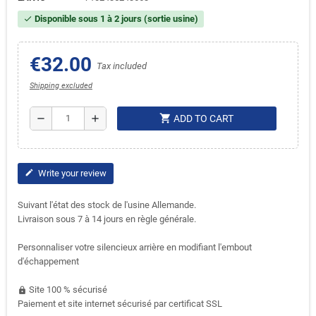
Disponible sous 1 à 2 jours (sortie usine)
check
€32.00
Tax included
Shipping excluded
shopping_cart
remove
add
ADD TO CART
Write your review
edit
Suivant l'état des stock de l'usine Allemande.
Livraison sous 7 à 14 jours en règle générale.
Personnaliser votre silencieux arrière en modifiant l'embout
d'échappement
Site 100 % sécurisé
https
Paiement et site internet sécurisé par certificat SSL