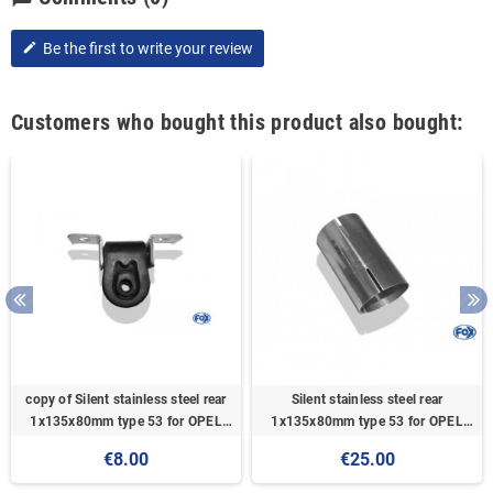
Be the first to write your review
edit
Customers who bought this product also bought:
copy of Silent stainless steel rear
Silent stainless steel rear
1x135x80mm type 53 for OPEL
1x135x80mm type 53 for OPEL
VECTRA A (COFFRE)
VECTRA A (COFFRE)
€8.00
€25.00