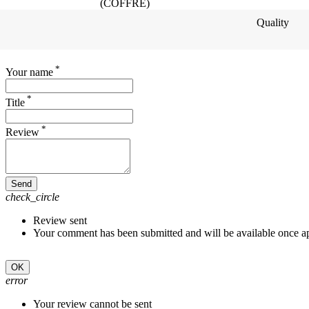
(COFFRE)
Quality
*
Your name
*
Title
*
Review
Send
check_circle
Review sent
Your comment has been submitted and will be available once a
OK
error
Your review cannot be sent