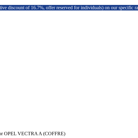
discount of 16.7%, offer reserved for individuals) on our specific ra
 53 for OPEL VECTRA A (COFFRE)