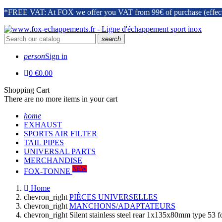
*FREE VAT: At FOX we offer you VAT from 99€ of purchase (effective 
search
person
Sign in
0
€0.00
Shopping Cart
There are no more items in your cart
home
EXHAUST
SPORTS AIR FILTER
TAIL PIPES
UNIVERSAL PARTS
MERCHANDISE
NEW
FOX-TONNE
Home
chevron_right
PIÈCES UNIVERSELLES
chevron_right
MANCHONS/ADAPTATEURS
chevron_right
Silent stainless steel rear 1x135x80mm type