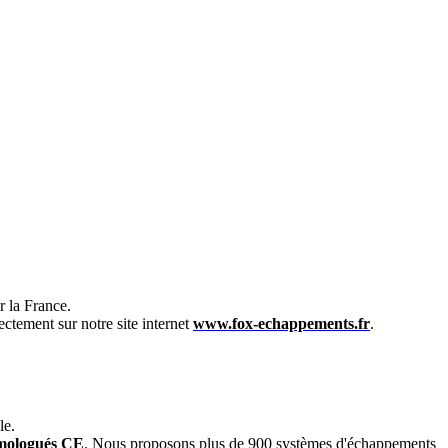
 la France.
ectement sur notre site internet
www.fox-echappements.fr
.
le.
mologués CE
. Nous proposons plus de 900 systèmes d'échappements