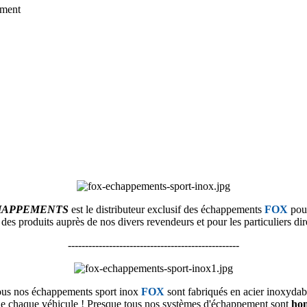
ement
HAPPEMENTS
est le distributeur exclusif des échappements
FOX
pour
n des produits
auprès de nos divers revendeurs et pour les particuliers dir
--------------------------------------------------
us nos échappements sport inox
FOX
sont fabriqués en acier inoxydab
é de chaque véhicule ! Presque tous nos systèmes d'échappement sont
ho