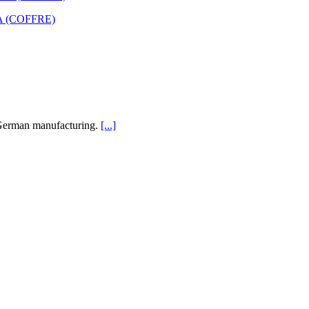
A A (COFFRE)
% German manufacturing.
[...]