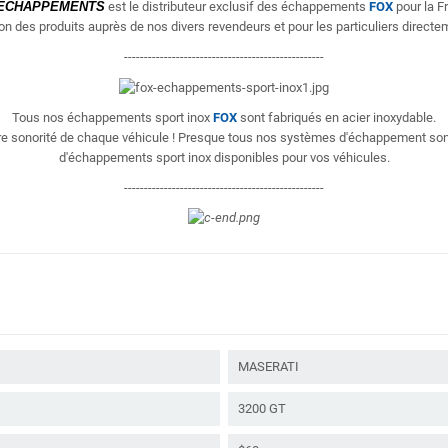
ÉCHAPPEMENTS
est le distributeur exclusif des échappements
FOX
pour la F
ion des produits
auprès de nos divers revendeurs et pour les particuliers directem
--------------------------------------------------
Tous nos échappements sport inox
FOX
sont fabriqués en acier inoxydable.
eure sonorité de chaque véhicule ! Presque tous nos systèmes d'échappement so
d'échappements sport inox disponibles pour vos véhicules.
--------------------------------------------------
MASERATI
3200 GT