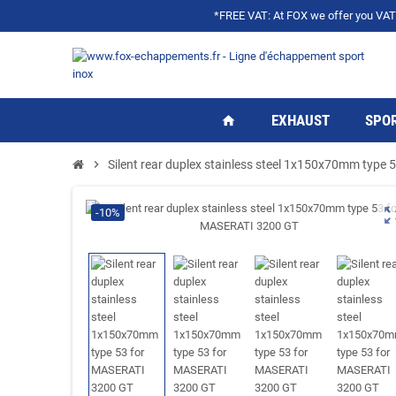
*FREE VAT: At FOX we offer you VAT f
EXHAUST
SPOR
home
chevron_right
Silent rear duplex stainless steel 1x150x70mm type
zoom_ou
-10%