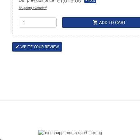
€1,016.00
Our previous price
-10%
Shipping excluded
shopping_cart
ADD TO CART
WRITE YOUR REVIEW
edit