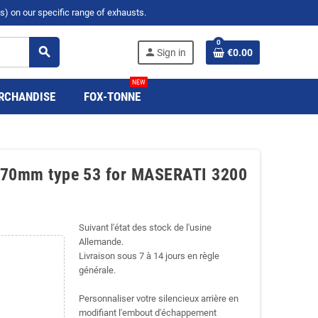
s) on our specific range of exhausts.
0
search
person
Sign in
€0.00
NEW
RCHANDISE
FOX-TONNE
50x70mm type 53 for MASERATI 3200
Suivant l'état des stock de l'usine
Allemande.
Livraison sous 7 à 14 jours en règle
générale.
Personnaliser votre silencieux arrière en
modifiant l'embout d'échappement