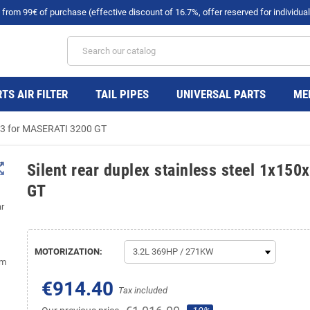
rom 99€ of purchase (effective discount of 16.7%, offer reserved for individual
TS AIR FILTER
TAIL PIPES
UNIVERSAL PARTS
ME
 53 for MASERATI 3200 GT
t_map
Silent rear duplex stainless steel 1x1
GT
MOTORIZATION:
€914.40
Tax included