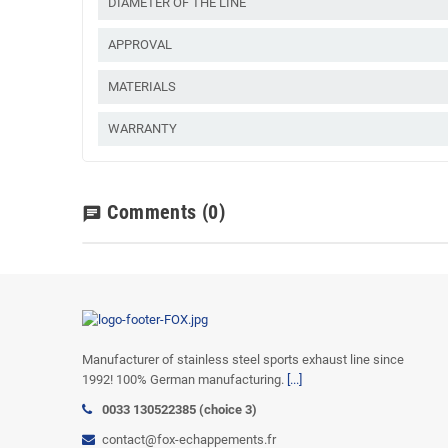
DIAMETER OF THE LINE
APPROVAL
MATERIALS
WARRANTY
Comments
(0)
chat
Manufacturer of stainless steel sports exhaust line since
1992! 100% German manufacturing.
[...]
0033 130522385 (choice 3)
contact@fox-echappements.fr