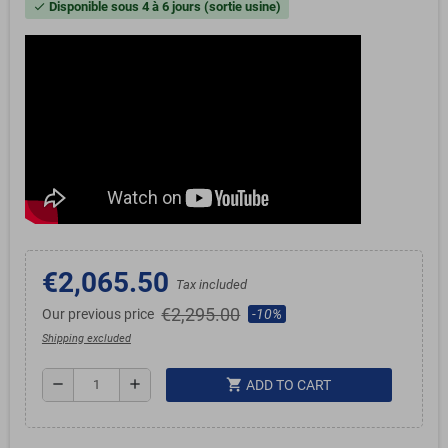
Disponible sous 4 à 6 jours (sortie usine)
check
€2,065.50
Tax included
€2,295.00
Our previous price
-10%
Shipping excluded
shopping_cart
remove
add
ADD TO CART