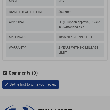
MODEL
NSX
DIAMETER OF THE LINE
$63.5mm
APPROVAL
EC (European approval) / Valid
in Switzerland also
MATERIALS
100% STAINLESS STEEL
WARRANTY
2 YEARS WITH NO MILEAGE
LIMIT
Comments
(0)
chat
Be the first to write your review
edit