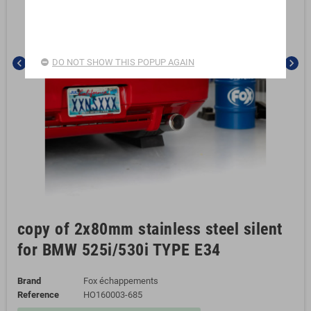
chevron_left
chevron_right
DO NOT SHOW THIS POPUP AGAIN
copy of 2x80mm stainless steel silent
for BMW 525i/530i TYPE E34
Brand
Fox échappements
Reference
HO160003-685