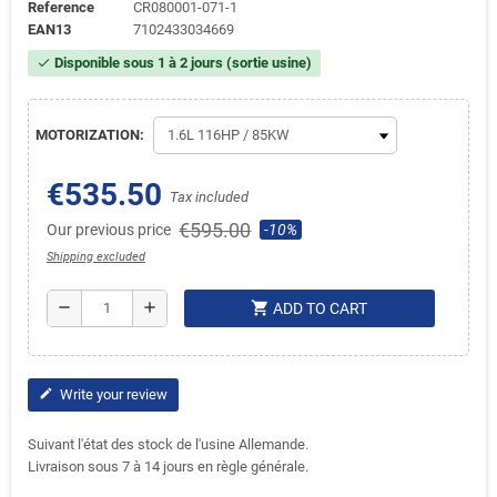
Reference
CR080001-071-1
EAN13
7102433034669
Disponible sous 1 à 2 jours (sortie usine)
check
MOTORIZATION:
€535.50
Tax included
€595.00
Our previous price
-10%
Shipping excluded
shopping_cart
remove
add
ADD TO CART
Write your review
edit
Suivant l'état des stock de l'usine Allemande.
Livraison sous 7 à 14 jours en règle générale.