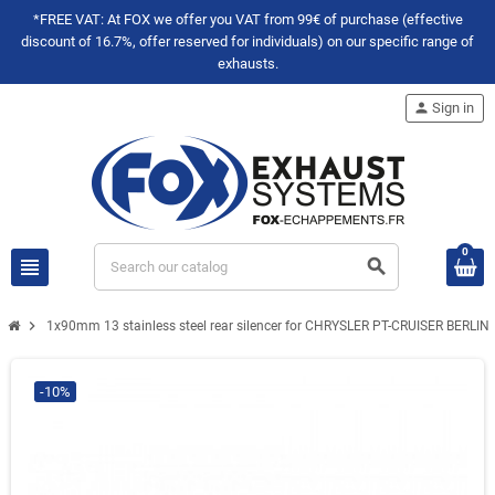
*FREE VAT: At FOX we offer you VAT from 99€ of purchase (effective
discount of 16.7%, offer reserved for individuals) on our specific range of
exhausts.
person
Sign in
0
view_headline
search
chevron_right
1x90mm 13 stainless steel rear silencer for CHRYSLER PT-CRUISER BERLI
-10%