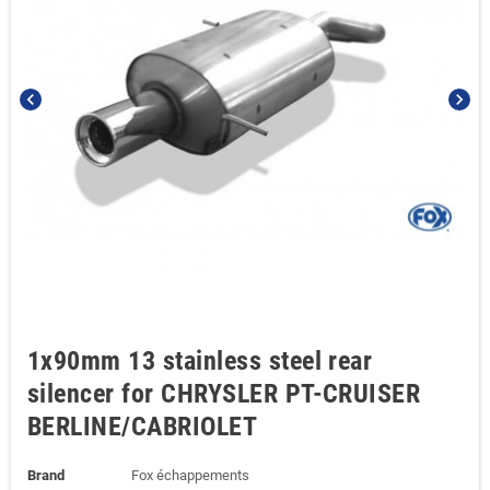
chevron_left
chevron_right
1x90mm 13 stainless steel rear
silencer for CHRYSLER PT-CRUISER
BERLINE/CABRIOLET
Brand
Fox échappements