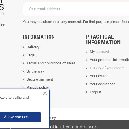
You may unsubscribe at any moment. For that purpose, please find our
line
PRACTICAL
INFORMATION
INFORMATION
Delivery
My account
Legal
)
Your personal informati
Terms and conditions of sales
History of your orders
By the way
Your assets
Secure payment
Your addresses
Privacy policy
Logout
Contact us
e site traffic and
Allow cookies
|
FOX ÉCHAPPEMENTS
| Powered by
you agree to our use of cookies.
Learn more here.
.