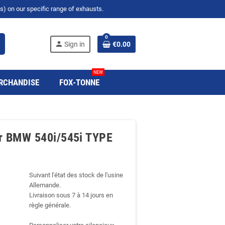
s) on our specific range of exhausts.
0
person
Sign in
€0.00
NEW
RCHANDISE
FOX-TONNE
for BMW 540i/545i TYPE
Suivant l'état des stock de l'usine
Allemande.
Livraison sous 7 à 14 jours en
règle générale.