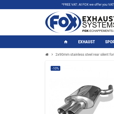
*FREE VAT: At FOX we offer you VAT f
EXHAUST
SPOR
home
chevron_right
2x90mm stainless steel rear silent 
-10%