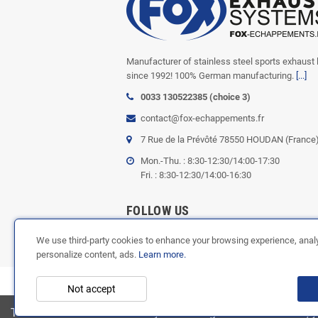
Manufacturer of stainless steel sports exhaust 
since 1992! 100% German manufacturing.
[...]
0033 130522385 (choice 3)
contact@fox-echappements.fr
7 Rue de la Prévôté 78550 HOUDAN (France
Mon.-Thu. : 8:30-12:30/14:00-17:30
Fri. : 8:30-12:30/14:00-16:30
FOLLOW US
We use third-party cookies to enhance your browsing experience, analyz
personalize content, ads.
Learn more.
Not accept
Copyright © 2003-2023 
This website uses cookies. By continuing to browse the site, 
Doris