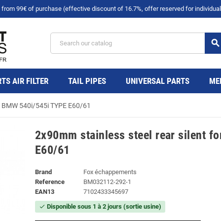
rom 99€ of purchase (effective discount of 16.7%, offer reserved for individual
search
TS AIR FILTER
TAIL PIPES
UNIVERSAL PARTS
ME
for BMW 540i/545i TYPE E60/61
2x90mm stainless steel rear silent 
E60/61
Brand
Fox échappements
Reference
BM032112-292-1
EAN13
7102433345697
Disponible sous 1 à 2 jours (sortie usine)
check