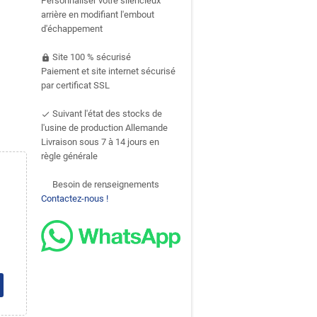
Personnaliser votre silencieux
arrière en modifiant l'embout
d'échappement
Site 100 % sécurisé
https
Paiement et site internet sécurisé
par certificat SSL
Suivant l'état des stocks de
done
l'usine de production Allemande
Livraison sous 7 à 14 jours en
règle générale
Besoin de renseignements
support-agent
Contactez-nous !