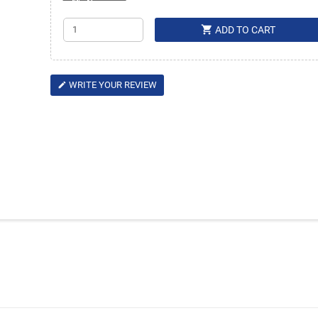
shopping_cart
ADD TO CART
WRITE YOUR REVIEW
edit