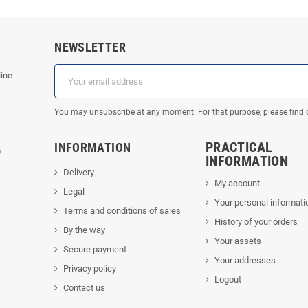
NEWSLETTER
line
You may unsubscribe at any moment. For that purpose, please find our
PRACTICAL
INFORMATION
)
INFORMATION
Delivery
My account
Legal
Your personal informati
Terms and conditions of sales
History of your orders
By the way
Your assets
Secure payment
Your addresses
Privacy policy
Logout
Contact us