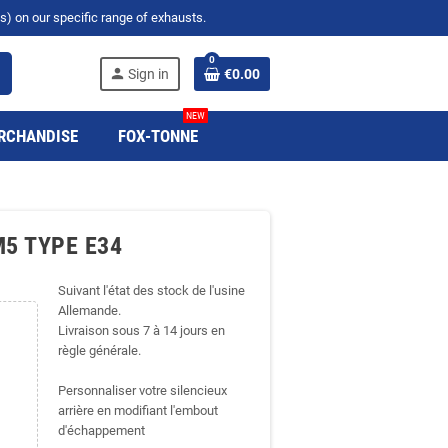
s) on our specific range of exhausts.
0
h
person
Sign in
€0.00
NEW
RCHANDISE
FOX-TONNE
 M5 TYPE E34
Suivant l'état des stock de l'usine
Allemande.
Livraison sous 7 à 14 jours en
règle générale.
Personnaliser votre silencieux
arrière en modifiant l'embout
d'échappement