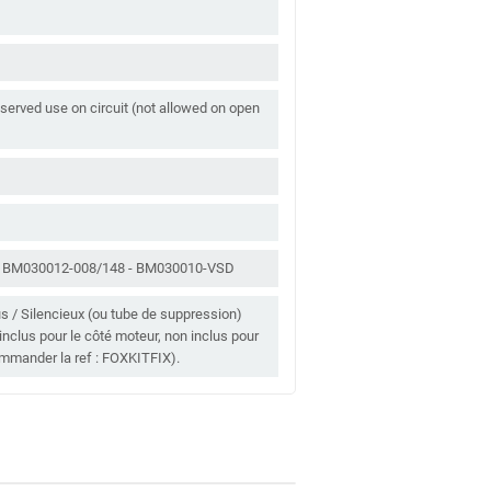
served use on circuit (not allowed on open
bly: BM030012-008/148 - BM030010-VSD
clus / Silencieux (ou tube de suppression)
n inclus pour le côté moteur, non inclus pour
commander la ref : FOXKITFIX).