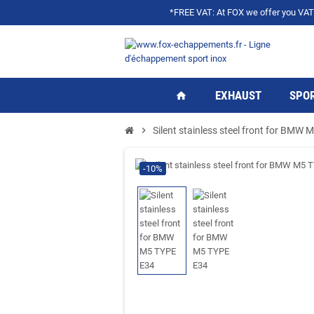
*FREE VAT: At FOX we offer you VAT f
EXHAUST
SPOR
home
chevron_right
Silent stainless steel front for BMW
-10%