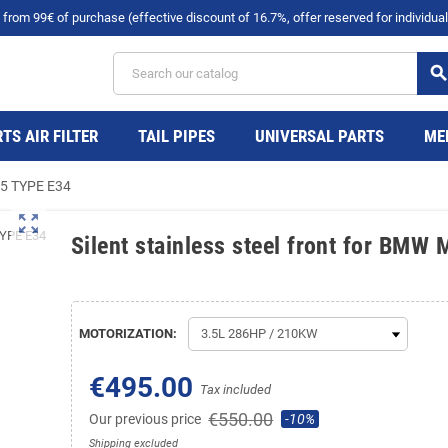
rom 99€ of purchase (effective discount of 16.7%, offer reserved for individual
searc
TS AIR FILTER
TAIL PIPES
UNIVERSAL PARTS
ME
 M5 TYPE E34
zoom_out_map
Silent stainless steel front for BMW
MOTORIZATION:
€495.00
Tax included
€550.00
Our previous price
-10%
Shipping excluded