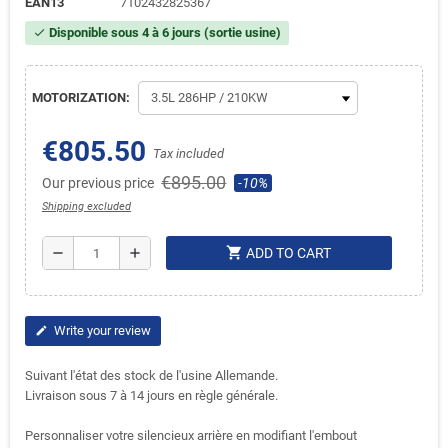
EAN13
7102432825367
Disponible sous 4 à 6 jours (sortie usine)
check
MOTORIZATION:
€805.50
Tax included
€895.00
Our previous price
-10%
Shipping excluded
shopping_cart
remove
add
ADD TO CART
Write your review
edit
Suivant l'état des stock de l'usine Allemande.
Livraison sous 7 à 14 jours en règle générale.
Personnaliser votre silencieux arrière en modifiant l'embout