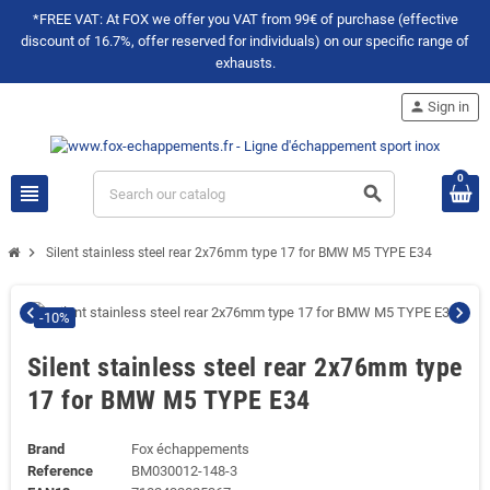
*FREE VAT: At FOX we offer you VAT from 99€ of purchase (effective
discount of 16.7%, offer reserved for individuals) on our specific range of
exhausts.
person
Sign in
0
view_headline
search
chevron_right
Silent stainless steel rear 2x76mm type 17 for BMW M5 TYPE E34
chevron_left
chevron_right
-10%
Silent stainless steel rear 2x76mm type
17 for BMW M5 TYPE E34
Brand
Fox échappements
Reference
BM030012-148-3