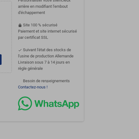
Personnaliser votre silencieux
arrière en modifiant l'embout
d'échappement
Site 100 % sécurisé
https
Paiement et site internet sécurisé
par certificat SSL
Suivant l'état des stocks de
done
l'usine de production Allemande
Livraison sous 7 à 14 jours en
règle générale
Besoin de renseignements
support-agent
Contactez-nous !