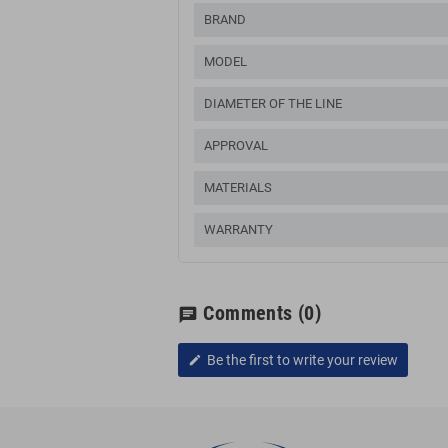
BRAND
MODEL
DIAMETER OF THE LINE
APPROVAL
MATERIALS
WARRANTY
Comments
(0)
chat
Be the first to write your review
edit