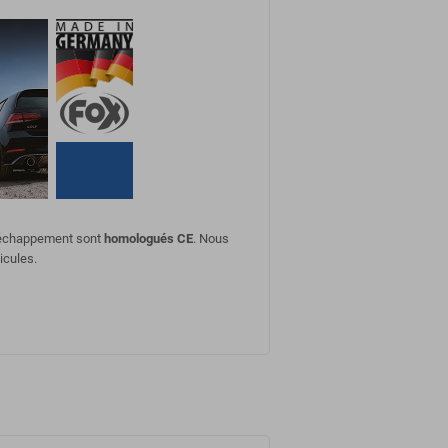
d'échappement sont
homologués CE
. Nous
icules.