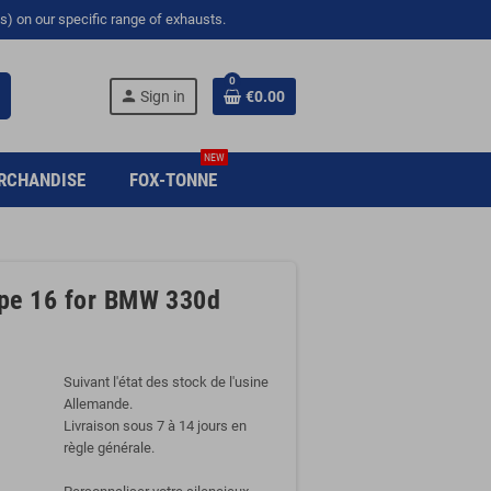
s) on our specific range of exhausts.
0
person
Sign in
€0.00
NEW
RCHANDISE
FOX-TONNE
type 16 for BMW 330d
Suivant l'état des stock de l'usine
Allemande.
Livraison sous 7 à 14 jours en
règle générale.