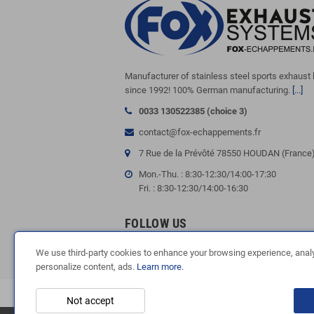
Manufacturer of stainless steel sports exhaust 
since 1992! 100% German manufacturing.
[...]
0033 130522385 (choice 3)
contact@fox-echappements.fr
7 Rue de la Prévôté 78550 HOUDAN (France
Mon.-Thu. : 8:30-12:30/14:00-17:30
Fri. : 8:30-12:30/14:00-16:30
FOLLOW US
We use third-party cookies to enhance your browsing experience, analyz
personalize content, ads.
Learn more.
Not accept
Copyright © 2003-2023 