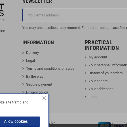
NEWSLETTER
You may unsubscribe at any moment. For that purpose, please find our
line
PRACTICAL
INFORMATION
INFORMATION
Delivery
My account
Legal
)
Your personal informati
Terms and conditions of sales
History of your orders
By the way
Your assets
Secure payment
Your addresses
Privacy policy
Logout
Contact us
e site traffic and
Allow cookies
|
FOX ÉCHAPPEMENTS
| Powered by