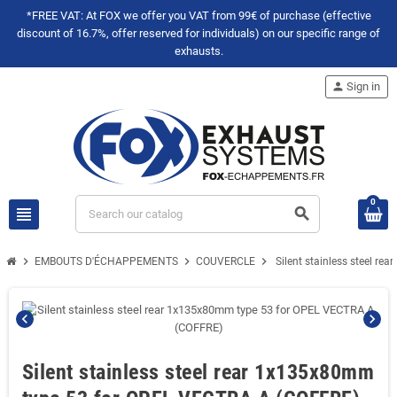
*FREE VAT: At FOX we offer you VAT from 99€ of purchase (effective
discount of 16.7%, offer reserved for individuals) on our specific range of
exhausts.
person
Sign in
0
view_headline
search
chevron_right
chevron_right
chevron_right
EMBOUTS D'ÉCHAPPEMENTS
COUVERCLE
Silent stainless steel 
chevron_left
chevron_right
Silent stainless steel rear 1x135x80mm