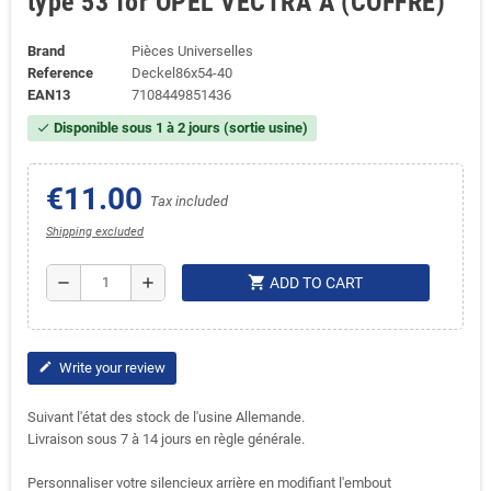
type 53 for OPEL VECTRA A (COFFRE)
Brand
Pièces Universelles
Reference
Deckel86x54-40
EAN13
7108449851436
Disponible sous 1 à 2 jours (sortie usine)
check
€11.00
Tax included
Shipping excluded
shopping_cart
remove
add
ADD TO CART
Write your review
edit
Suivant l'état des stock de l'usine Allemande.
Livraison sous 7 à 14 jours en règle générale.
Personnaliser votre silencieux arrière en modifiant l'embout