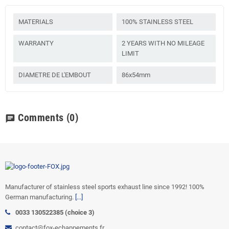
MATERIALS
100% STAINLESS STEEL
WARRANTY
2 YEARS WITH NO MILEAGE
LIMIT
DIAMETRE DE L'EMBOUT
86x54mm
Comments
(0)
chat
Manufacturer of stainless steel sports exhaust line since 1992! 100%
German manufacturing.
[...]
0033 130522385 (choice 3)
contact@fox-echappements.fr