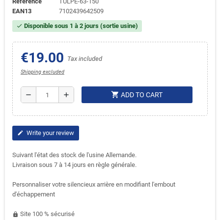
Reference
TULPE-63-150
EAN13
7102439642509
Disponible sous 1 à 2 jours (sortie usine)
check
€19.00
Tax included
Shipping excluded
shopping_cart
remove
add
ADD TO CART
Write your review
edit
Suivant l'état des stock de l'usine Allemande.
Livraison sous 7 à 14 jours en règle générale.
Personnaliser votre silencieux arrière en modifiant l'embout
d'échappement
Site 100 % sécurisé
https