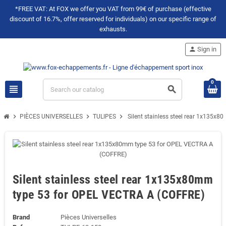
*FREE VAT: At FOX we offer you VAT from 99€ of purchase (effective
discount of 16.7%, offer reserved for individuals) on our specific range of
exhausts.
person
Sign in
0
view_headline
search
chevron_right
chevron_right
chevron_right
PIÈCES UNIVERSELLES
TULIPES
Silent stainless steel rear 1x135
Silent stainless steel rear 1x135x80mm
type 53 for OPEL VECTRA A (COFFRE)
Brand
Pièces Universelles