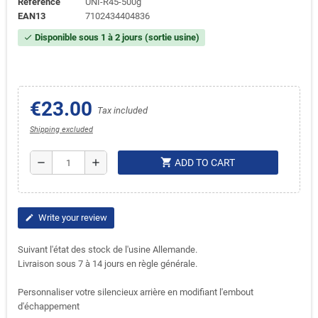
Reference
UNI-R45-500g
EAN13
7102434404836
Disponible sous 1 à 2 jours (sortie usine)
check
€23.00
Tax included
Shipping excluded
shopping_cart
remove
add
ADD TO CART
Write your review
edit
Suivant l'état des stock de l'usine Allemande.
Livraison sous 7 à 14 jours en règle générale.
Personnaliser votre silencieux arrière en modifiant l'embout
d'échappement