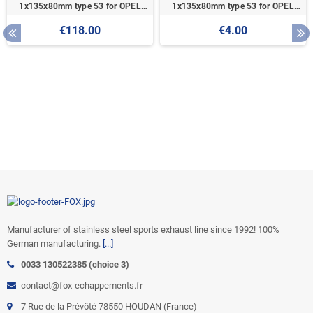
1x135x80mm type 53 for OPEL
1x135x80mm type 53 for OPEL
VECTRA A (COFFRE)
VECTRA A (COFFRE)
€118.00
€4.00
Manufacturer of stainless steel sports exhaust line since 1992! 100%
German manufacturing.
[...]
0033 130522385 (choice 3)
contact@fox-echappements.fr
7 Rue de la Prévôté 78550 HOUDAN (France)