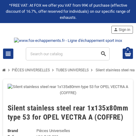
*FREE VAT: At FOX we offer you VAT from 99€ of purchase (effective
discount of 16.7%, offer reserved for individuals) on our specific range of
exhausts.
person
Sign in
0
view_headline
search
chevron_right
chevron_right
chevron_right
PIÈCES UNIVERSELLES
TUBES UNIVERSELS
Silent stainless steel 
Silent stainless steel rear 1x135x80mm
type 53 for OPEL VECTRA A (COFFRE)
Brand
Pièces Universelles