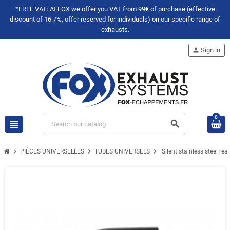
*FREE VAT: At FOX we offer you VAT from 99€ of purchase (effective
discount of 16.7%, offer reserved for individuals) on our specific range of
exhausts.
person
Sign in
0
view_headline
search
chevron_right
chevron_right
chevron_right
PIÈCES UNIVERSELLES
TUBES UNIVERSELS
Silent stainless steel 