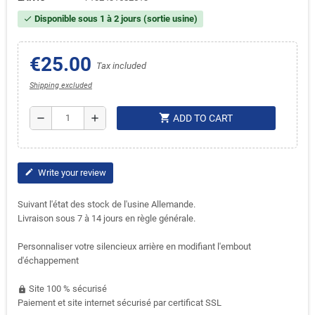
Disponible sous 1 à 2 jours (sortie usine)
check
€25.00
Tax included
Shipping excluded
shopping_cart
remove
add
ADD TO CART
Write your review
edit
Suivant l'état des stock de l'usine Allemande.
Livraison sous 7 à 14 jours en règle générale.
Personnaliser votre silencieux arrière en modifiant l'embout
d'échappement
Site 100 % sécurisé
https
Paiement et site internet sécurisé par certificat SSL