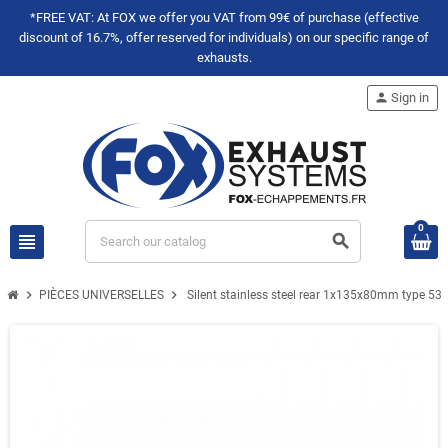
*FREE VAT: At FOX we offer you VAT from 99€ of purchase (effective
discount of 16.7%, offer reserved for individuals) on our specific range of
exhausts.
person
Sign in
0
view_headline
search
chevron_right
chevron_right
PIÈCES UNIVERSELLES
Silent stainless steel rear 1x135x80mm type 5