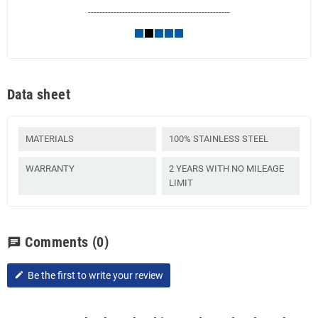
--------------------------------------------------
Data sheet
MATERIALS
100% STAINLESS STEEL
WARRANTY
2 YEARS WITH NO MILEAGE
LIMIT
Comments
(0)
chat
Be the first to write your review
edit