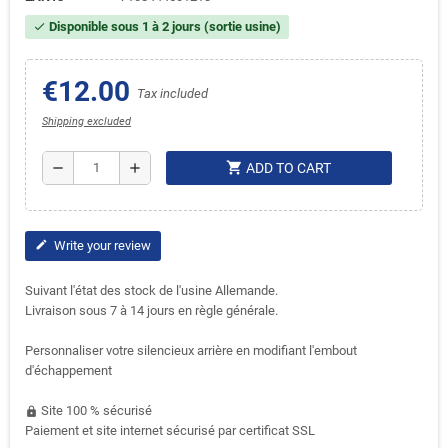
Disponible sous 1 à 2 jours (sortie usine)
check
€12.00
Tax included
Shipping excluded
shopping_cart
remove
add
ADD TO CART
Write your review
edit
Suivant l'état des stock de l'usine Allemande.
Livraison sous 7 à 14 jours en règle générale.
Personnaliser votre silencieux arrière en modifiant l'embout
d'échappement
Site 100 % sécurisé
https
Paiement et site internet sécurisé par certificat SSL