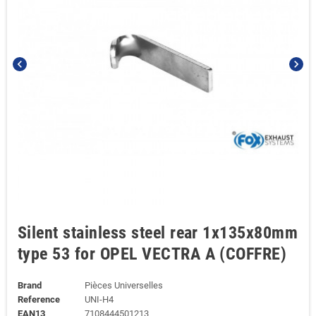
chevron_left
chevron_right
Silent stainless steel rear 1x135x80mm
type 53 for OPEL VECTRA A (COFFRE)
Brand
Pièces Universelles
Reference
UNI-H4
EAN13
7108444501213