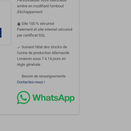
Personnaliser votre silencieux
arrière en modifiant l'embout
d'échappement
Site 100 % sécurisé
https
Paiement et site internet sécurisé
par certificat SSL
Suivant l'état des stocks de
done
l'usine de production Allemande
Livraison sous 7 à 14 jours en
règle générale
Besoin de renseignements
support-agent
Contactez-nous !