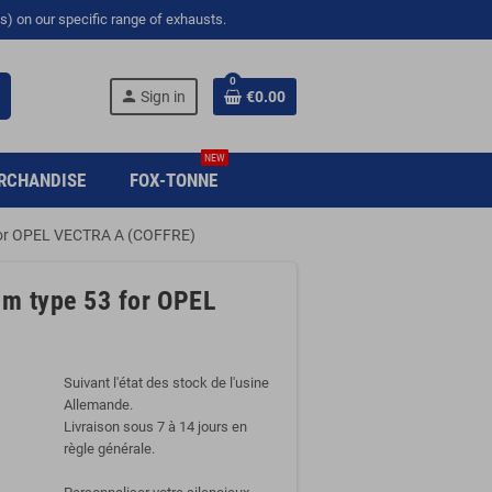
s) on our specific range of exhausts.
0
person
Sign in
€0.00
NEW
RCHANDISE
FOX-TONNE
3 for OPEL VECTRA A (COFFRE)
mm type 53 for OPEL
Suivant l'état des stock de l'usine
Allemande.
Livraison sous 7 à 14 jours en
règle générale.