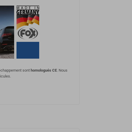
d'échappement sont
homologués CE
. Nous
icules.